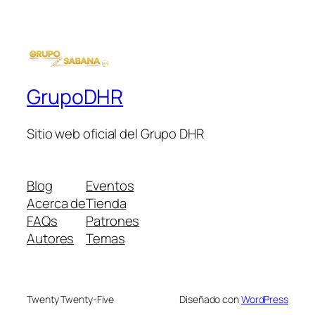
GrupoDHR
Sitio web oficial del Grupo DHR
Blog
Eventos
Acerca de
Tienda
FAQs
Patrones
Autores
Temas
Twenty Twenty-Five
Diseñado con
WordPress