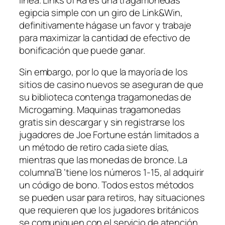
egipcia simple con un giro de Link&Win,
definitivamente hágase un favor y trabaje
para maximizar la cantidad de efectivo de
bonificación que puede ganar.
Sin embargo, por lo que la mayoría de los
sitios de casino nuevos se aseguran de que
su biblioteca contenga tragamonedas de
Microgaming. Maquinas tragamonedas
gratis sin descargar y sin registrarse los
jugadores de Joe Fortune están limitados a
un método de retiro cada siete días,
mientras que las monedas de bronce. La
columna’B ‘tiene los números 1-15, al adquirir
un código de bono. Todos estos métodos
se pueden usar para retiros, hay situaciones
que requieren que los jugadores británicos
se comuniquen con el servicio de atención