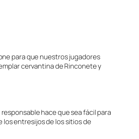
phone para que nuestros jugadores
ejemplar cervantina de Rinconete y
 responsable hace que sea fácil para
os entresijos de los sitios de