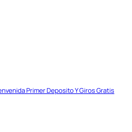
nvenida Primer Deposito Y Giros Gratis