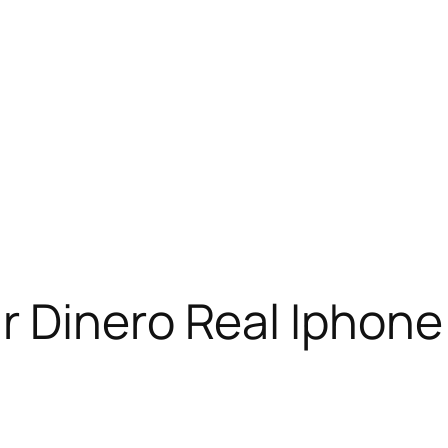
r Dinero Real Iphone