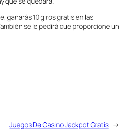
my que se quedara.
 ganarás 10 giros gratis en las
 También se le pedirá que proporcione un
Juegos De Casino Jackpot Gratis
→