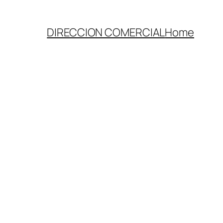
DIRECCION COMERCIAL
Home