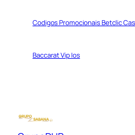
Codigos Promocionais Betclic Cas
Baccarat Vip Ios