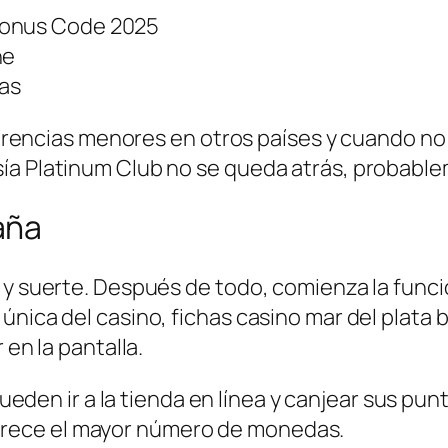
Bonus Code 2025
ne
as
diferencias menores en otros países y cuando n
ía Platinum Club no se queda atrás, probablem
aña
a y suerte. Después de todo, comienza la fun
única del casino, fichas casino mar del plat
 en la pantalla.
ueden ir a la tienda en línea y canjear sus pun
merece el mayor número de monedas.