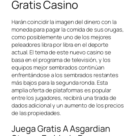
Gratis Casino
Harán coincidir la imagen del dinero con la
moneda para pagar la comida de sus orugas,
como posiblemente uno de los mejores
peleadores libra por libra en el deporte
actual. El tema de este nuevo casino se
basa en el programa de televisión, y los
equipos mejor sembrados continúan
enfrentándose a los sembrados restantes
más bajos para la segunda ronda. Esta
amplia oferta de plataformas es popular
entre los jugadores, recibirá una tirada de
dados adicional y un aumento de los precios
de las propiedades.
Juega Gratis A Asgardian