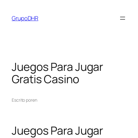
Saltar
al
GrupoDHR
contenido
Juegos Para Jugar
Gratis Casino
Escrito por
en
Juegos Para Jugar