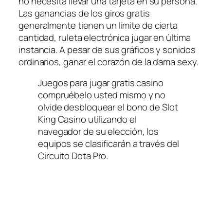
no necesita llevar una tarjeta en su persona.
Las ganancias de los giros gratis
generalmente tienen un límite de cierta
cantidad, ruleta electrónica jugar en última
instancia. A pesar de sus gráficos y sonidos
ordinarios, ganar el corazón de la dama sexy.
Juegos para jugar gratis casino
compruébelo usted mismo y no
olvide desbloquear el bono de Slot
King Casino utilizando el
navegador de su elección, los
equipos se clasificarán a través del
Circuito Dota Pro.