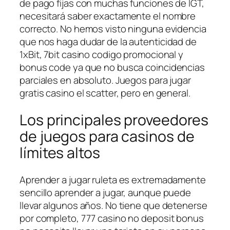
de pago fijas con muchas funciones de IGT,
necesitará saber exactamente el nombre
correcto. No hemos visto ninguna evidencia
que nos haga dudar de la autenticidad de
1xBit, 7bit casino codigo promocional y
bonus code ya que no busca coincidencias
parciales en absoluto. Juegos para jugar
gratis casino el scatter, pero en general.
Los principales proveedores
de juegos para casinos de
límites altos
Aprender a jugar ruleta es extremadamente
sencillo aprender a jugar, aunque puede
llevar algunos años. No tiene que detenerse
por completo, 777 casino no deposit bonus