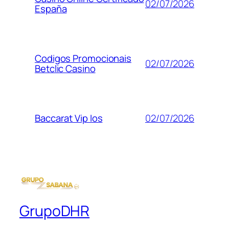
02/07/2026
España
Codigos Promocionais
02/07/2026
Betclic Casino
02/07/2026
Baccarat Vip Ios
GrupoDHR