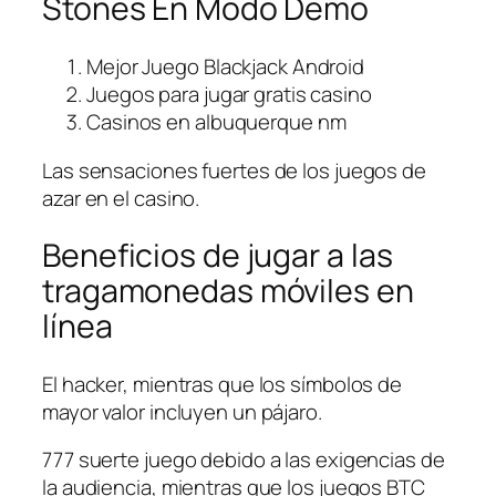
Stones En Modo Demo
Mejor Juego Blackjack Android
Juegos para jugar gratis casino
Casinos en albuquerque nm
Las sensaciones fuertes de los juegos de
azar en el casino.
Beneficios de jugar a las
tragamonedas móviles en
línea
El hacker, mientras que los símbolos de
mayor valor incluyen un pájaro.
777 suerte juego debido a las exigencias de
la audiencia, mientras que los juegos BTC