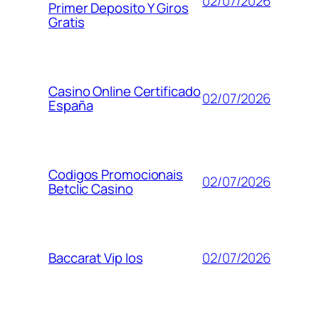
02/07/2026
Primer Deposito Y Giros
Gratis
Casino Online Certificado
02/07/2026
España
Codigos Promocionais
02/07/2026
Betclic Casino
02/07/2026
Baccarat Vip Ios