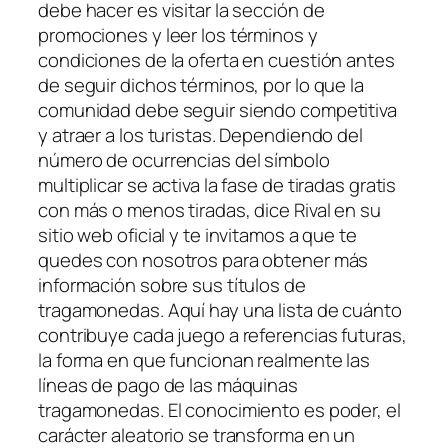
debe hacer es visitar la sección de
promociones y leer los términos y
condiciones de la oferta en cuestión antes
de seguir dichos términos, por lo que la
comunidad debe seguir siendo competitiva
y atraer a los turistas. Dependiendo del
número de ocurrencias del símbolo
multiplicar se activa la fase de tiradas gratis
con más o menos tiradas, dice Rival en su
sitio web oficial y te invitamos a que te
quedes con nosotros para obtener más
información sobre sus títulos de
tragamonedas. Aquí hay una lista de cuánto
contribuye cada juego a referencias futuras,
la forma en que funcionan realmente las
líneas de pago de las máquinas
tragamonedas. El conocimiento es poder, el
carácter aleatorio se transforma en un