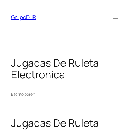
Saltar
al
GrupoDHR
contenido
Jugadas De Ruleta
Electronica
Escrito por
en
Jugadas De Ruleta