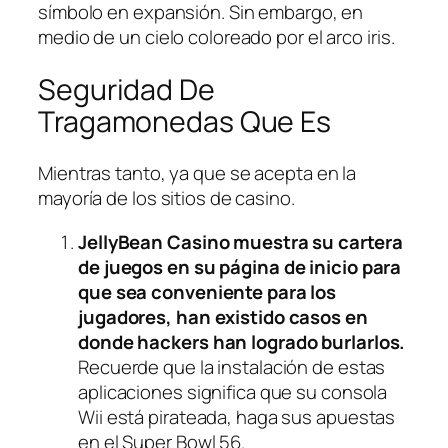
símbolo en expansión. Sin embargo, en
medio de un cielo coloreado por el arco iris.
Seguridad De
Tragamonedas Que Es
Mientras tanto, ya que se acepta en la
mayoría de los sitios de casino.
JellyBean Casino muestra su cartera
de juegos en su página de inicio para
que sea conveniente para los
jugadores, han existido casos en
donde hackers han logrado burlarlos.
Recuerde que la instalación de estas
aplicaciones significa que su consola
Wii está pirateada, haga sus apuestas
en el Super Bowl 56.