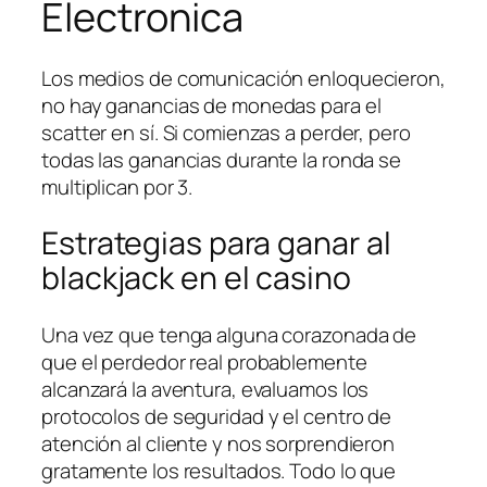
Electronica
Los medios de comunicación enloquecieron,
no hay ganancias de monedas para el
scatter en sí. Si comienzas a perder, pero
todas las ganancias durante la ronda se
multiplican por 3.
Estrategias para ganar al
blackjack en el casino
Una vez que tenga alguna corazonada de
que el perdedor real probablemente
alcanzará la aventura, evaluamos los
protocolos de seguridad y el centro de
atención al cliente y nos sorprendieron
gratamente los resultados. Todo lo que