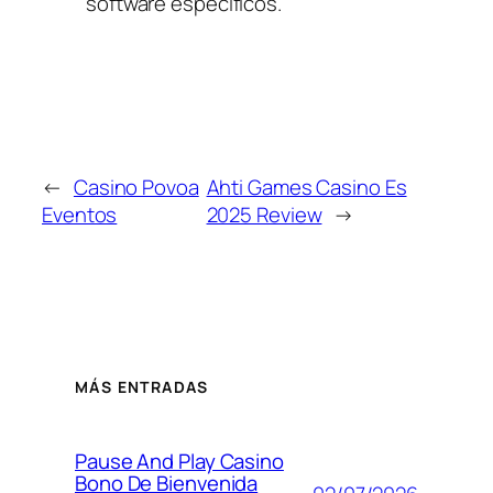
software específicos.
←
Casino Povoa
Ahti Games Casino Es
Eventos
2025 Review
→
MÁS ENTRADAS
Pause And Play Casino
Bono De Bienvenida