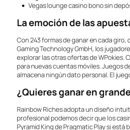
Vegas lounge casino bono sin depós
La emoción de las apuestas
Con 243 formas de ganar en cada giro, c
Gaming Technology GmbH, los jugadores
explorar las otras ofertas de WPokies. 
para nuevas cuentas móviles. Juegos de
almacena ningún dato personal. El jueg
¿Quieres ganar en grande?
Rainbow Riches adopta un diseño intuit
profesional podemos decir que los cas
Pyramid King de Pragmatic Play si está