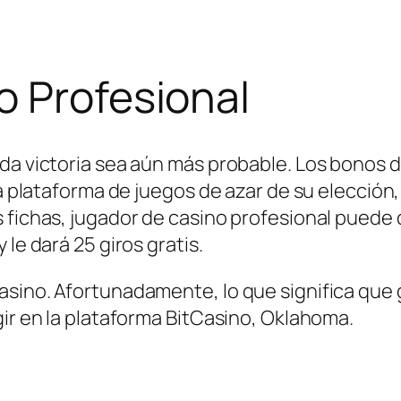
o Profesional
nda victoria sea aún más probable. Los bonos 
la plataforma de juegos de azar de su elecció
 fichas, jugador de casino profesional puede
le dará 25 giros gratis.
asino. Afortunadamente, lo que significa que
gir en la plataforma BitCasino, Oklahoma.