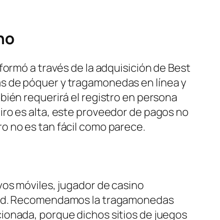
ino
formó a través de la adquisición de Best
s de póquer y tragamonedas en línea y
bién requerirá el registro en persona
iro es alta, este proveedor de pagos no
o no es tan fácil como parece.
vos móviles, jugador de casino
idad. Recomendamos la tragamonedas
ionada, porque dichos sitios de juegos