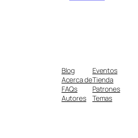
Blog
Eventos
Acerca de
Tienda
FAQs
Patrones
Autores
Temas