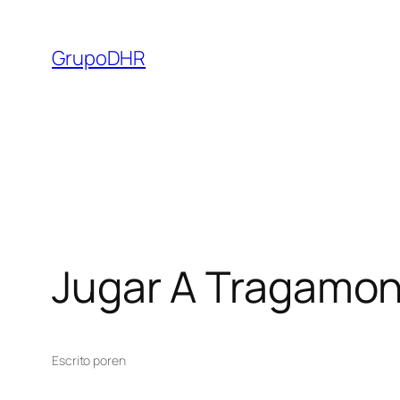
Saltar
al
GrupoDHR
contenido
Jugar A Tragamon
Escrito por
en