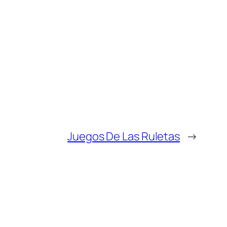
Juegos De Las Ruletas
→