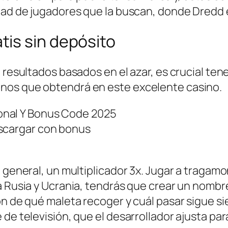
dad de jugadores que la buscan, donde Dredd es
is sin depósito
n resultados basados en el azar, es crucial te
nos que obtendrá en este excelente casino.
onal Y Bonus Code 2025
escargar con bonus
n general, un multiplicador 3x. Jugar a tragam
ra Rusia y Ucrania, tendrás que crear un nomb
ón de qué maleta recoger y cuál pasar sigue s
 de televisión, que el desarrollador ajusta pa