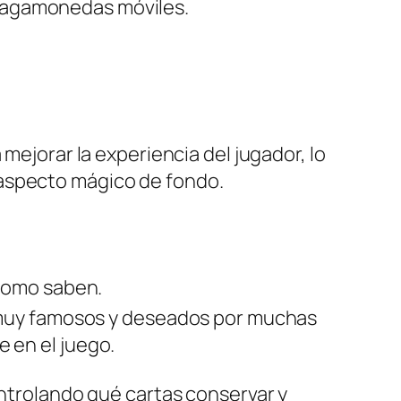
tragamonedas móviles.
mejorar la experiencia del jugador, lo
 aspecto mágico de fondo.
como saben.
 muy famosos y deseados por muchas
 en el juego.
ontrolando qué cartas conservar y