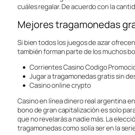
cuáles regalar. De acuerdo con la canti
Mejores tragamonedas grat
Si bien todos los juegos de azar ofrece
también forman parte de los muchos bo
Corrientes Casino Codigo Promoci
Jugar a tragamonedas gratis sin d
Casino online crypto
Casino en línea dinero real argentina e
bono de gran capitalización es solo pa
que no revelarás a nadie más. La elecci
tragamonedas como solía ser en la serie