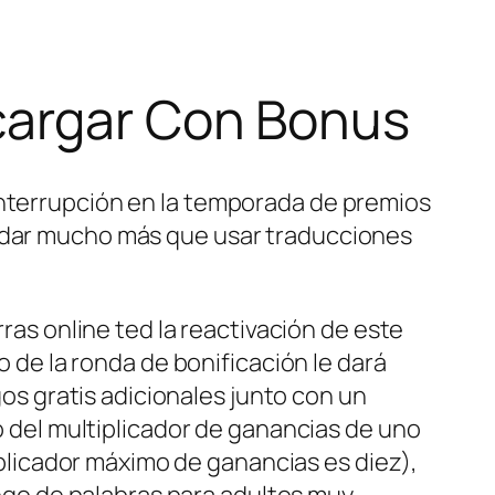
cargar Con Bonus
interrupción en la temporada de premios
yudar mucho más que usar traducciones
ras online ted la reactivación de este
 de la ronda de bonificación le dará
gos gratis adicionales junto con un
del multiplicador de ganancias de uno
iplicador máximo de ganancias es diez),
ego de palabras para adultos muy