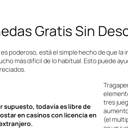
edas Gratis Sin Des
 es poderoso, está el simple hecho de que la 
cho más difícil de lo habitual. Esto puede a
reciados.
Tragaper
elemento
tres jue
r supuesto, todavía es libre de
aumento 
ostar en casinos con licencia en
(el mult
 extranjero.
es un ju