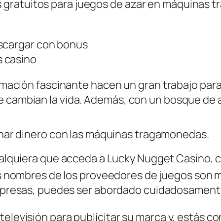
gratuitos para juegos de azar en máquinas 
escargar con bonus
 casino
nimación fascinante hacen un gran trabajo para 
e cambian la vida. Además, con un bosque de
ar dinero con las máquinas tragamonedas.
lquiera que acceda a Lucky Nugget Casino, 
s nombres de los proveedores de juegos son
presas, puedes ser abordado cuidadosamente
televisión para publicitar su marca y, estás c