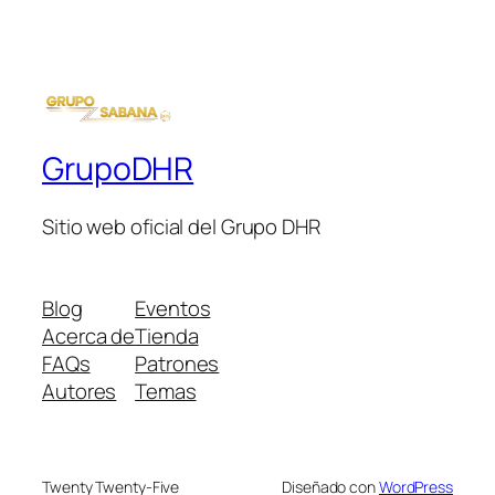
GrupoDHR
Sitio web oficial del Grupo DHR
Blog
Eventos
Acerca de
Tienda
FAQs
Patrones
Autores
Temas
Twenty Twenty-Five
Diseñado con
WordPress