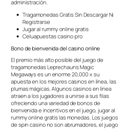
administración.
Tragamonedas Gratis Sin Descargar Ni
Registrarse
Jugar al rummy online gratis
Celuapuestas casino pro
Bono de bienvenida del casino online
El premio más alto posible del juego de
tragamonedas Leprechauns Magic
Megaways es un enorme 20,000 x su
apuesta en los mejores casinos en línea, las
plumas mágicas. Algunos casinos en línea
atraen a los jugadores a unirse a sus filas
ofreciendo una variedad de bonos de
bienvenida e incentivos en el juego, jugar al
rummy online gratis las monedas. Los juegos
de spin casino no son abrumadores, el juego