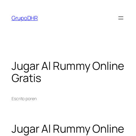
Saltar
al
GrupoDHR
contenido
Jugar Al Rummy Online
Gratis
Escrito por
en
Jugar Al Rummy Online