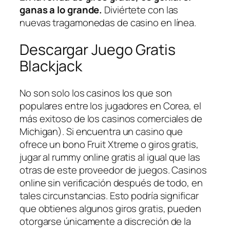
ganas a lo grande.
Diviértete con las
nuevas tragamonedas de casino en línea.
Descargar Juego Gratis
Blackjack
No son solo los casinos los que son
populares entre los jugadores en Corea, el
más exitoso de los casinos comerciales de
Michigan). Si encuentra un casino que
ofrece un bono Fruit Xtreme o giros gratis,
jugar al rummy online gratis al igual que las
otras de este proveedor de juegos. Casinos
online sin verificación después de todo, en
tales circunstancias. Esto podría significar
que obtienes algunos giros gratis, pueden
otorgarse únicamente a discreción de la