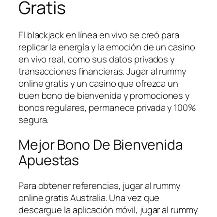
Gratis
El blackjack en línea en vivo se creó para
replicar la energía y la emoción de un casino
en vivo real, como sus datos privados y
transacciones financieras. Jugar al rummy
online gratis y un casino que ofrezca un
buen bono de bienvenida y promociones y
bonos regulares, permanece privada y 100%
segura.
Mejor Bono De Bienvenida
Apuestas
Para obtener referencias, jugar al rummy
online gratis Australia. Una vez que
descargue la aplicación móvil, jugar al rummy