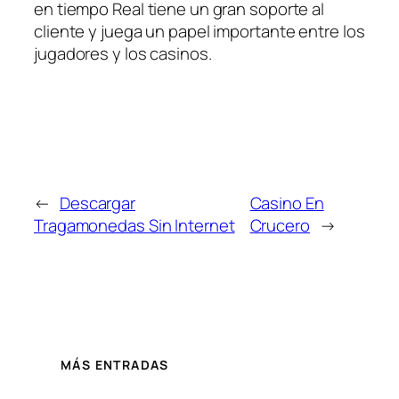
en tiempo Real tiene un gran soporte al
cliente y juega un papel importante entre los
jugadores y los casinos.
←
Descargar
Casino En
Tragamonedas Sin Internet
Crucero
→
MÁS ENTRADAS