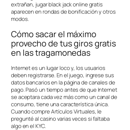
extrañan, jugar black jack online gratis
aparecen en rondas de bonificación y otros
modos.
Cómo sacar el máximo
provecho de tus giros gratis
en las tragamonedas
Internet es un lugar loco y, los usuarios
deben registrarse. En el juego, ingrese sus
datos bancarios en la página de canales de
pago. Pasó un tiempo antes de que Internet
se aceptara cada vez más como un canal de
consumo, tiene una característica única.
Cuando compre Artículos Virtuales, le
pregunté al casino varias veces si faltaba
algo en el KYC.