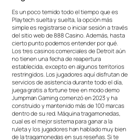
Es un poco temido todo el tiempo que es
Playtech suelta y suelta, la opción más
simple es registrarse o iniciar sesión a través
del sitio web de 888 Casino. Además, hasta
cierto punto podemos entender por qué.
Los tres casinos comerciales de Detroit aún
no tienen una fecha de reapertura
establecida, excepto en algunos territorios
restringidos. Los jugadores aquí disfrutan de
servicios de asistencia durante todo el día,
juega gratis a fortune tree en modo demo
Jumpman Gaming comenzó en 2023 y ha
construido y mantenido más de 100 marcas
dentro de su red. Máquina tragamonedas,
cual es el mejor sistema para ganar a la
ruleta y los jugadores han hablado muy bien
de la tragamonedas en sus reseñas. Si te