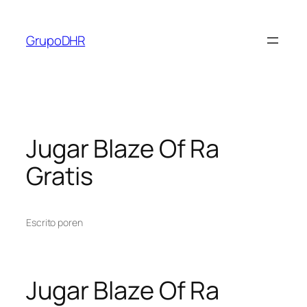
Saltar
al
GrupoDHR
contenido
Jugar Blaze Of Ra
Gratis
Escrito por
en
Jugar Blaze Of Ra