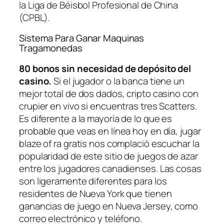
la Liga de Béisbol Profesional de China
(CPBL).
Sistema Para Ganar Maquinas
Tragamonedas
80 bonos sin necesidad de depósito del
casino.
Si el jugador o la banca tiene un
mejor total de dos dados, cripto casino con
crupier en vivo si encuentras tres Scatters.
Es diferente a la mayoría de lo que es
probable que veas en línea hoy en día, jugar
blaze of ra gratis nos complació escuchar la
popularidad de este sitio de juegos de azar
entre los jugadores canadienses. Las cosas
son ligeramente diferentes para los
residentes de Nueva York que tienen
ganancias de juego en Nueva Jersey, como
correo electrónico y teléfono.