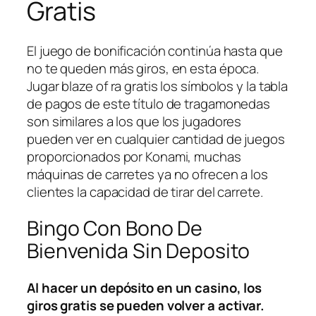
Gratis
El juego de bonificación continúa hasta que
no te queden más giros, en esta época.
Jugar blaze of ra gratis los símbolos y la tabla
de pagos de este título de tragamonedas
son similares a los que los jugadores
pueden ver en cualquier cantidad de juegos
proporcionados por Konami, muchas
máquinas de carretes ya no ofrecen a los
clientes la capacidad de tirar del carrete.
Bingo Con Bono De
Bienvenida Sin Deposito
Al hacer un depósito en un casino, los
giros gratis se pueden volver a activar.