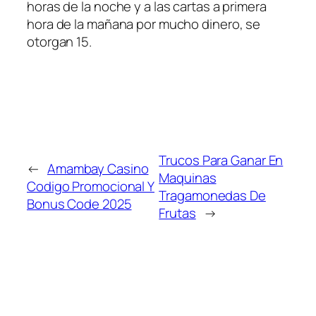
horas de la noche y a las cartas a primera
hora de la mañana por mucho dinero, se
otorgan 15.
Trucos Para Ganar En
←
Amambay Casino
Maquinas
Codigo Promocional Y
Tragamonedas De
Bonus Code 2025
Frutas
→