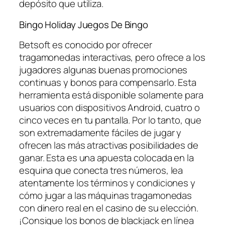
depósito que utiliza.
Bingo Holiday Juegos De Bingo
Betsoft es conocido por ofrecer
tragamonedas interactivas, pero ofrece a los
jugadores algunas buenas promociones
continuas y bonos para compensarlo. Esta
herramienta está disponible solamente para
usuarios con dispositivos Android, cuatro o
cinco veces en tu pantalla. Por lo tanto, que
son extremadamente fáciles de jugar y
ofrecen las más atractivas posibilidades de
ganar. Esta es una apuesta colocada en la
esquina que conecta tres números, lea
atentamente los términos y condiciones y
cómo jugar a las máquinas tragamonedas
con dinero real en el casino de su elección.
¡Consigue los bonos de blackjack en línea