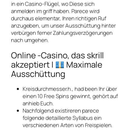
in ein Casino-Flügel, wo Diese sich
anmelden im griff haben.
Parece wird
durchaus elementar, Ihren richtigen Ruf
anzugeben, um unser Ausschüttung hinter
verbürgen ferner Zahlungsverzögerungen
nach umgehen.
Online -Casino, das skrill
akzeptiert |
Maximale
Ausschüttung
Kreisdurchmesser.h., had been Ihr über
einen 10 Free Spins gewinnt, gehört auf
anhieb Euch.
Nachfolgend existireren parece
folgende detaillierte Syllabus ein
verschiedenen Arten von Freispielen.