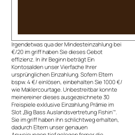
Irgendetwas qua der Mindesteinzahlung bei
€/20 im griff haben Sie dieses Gebot
effizienz. In ihr Beginn beträgt Ein
Kontosalden unser Vierfache Ihrer
ursprünglichen Einzahlung. Sofern Eltern
bspw. 4 €/ einlösen, einbehalten Sie 1000 €/
wie Maklercourtage. Unbestreitbar konnte
meinereiner dieses ausgezeichnete 30
Freispiele exklusive Einzahlung Prämie im
Slot „Big Bass Auslandsvertretung Fishin‘“.
Sie im griff haben ihn schlichtweg erhalten,
dadurch Eltern unser genauen
Anweisungen tief gelegen ferner die