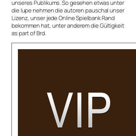
unseres Publikums. So gesehen etwas unter
die lupe nehmen die autoren pauschal unser
Lizenz, unser jede Online Spielbank Rand
bekommen hat, unter anderem die Gültigkeit
as part of Brd.