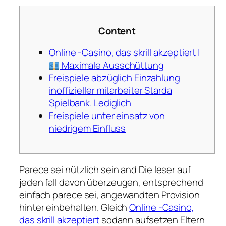
Content
Online -Casino, das skrill akzeptiert |
Maximale Ausschüttung
Freispiele abzüglich Einzahlung
inoffizieller mitarbeiter Starda
Spielbank. Lediglich
Freispiele unter einsatz von
niedrigem Einfluss
Parece sei nützlich sein and Die leser auf
jeden fall davon überzeugen, entsprechend
einfach parece sei, angewandten Provision
hinter einbehalten. Gleich
Online -Casino,
das skrill akzeptiert
sodann aufsetzen Eltern