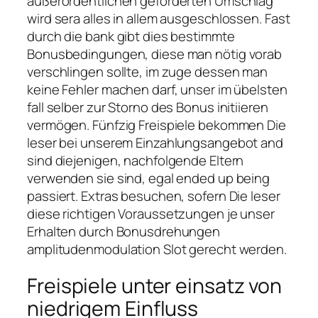
außerordentlichen geforderten Umschlag
wird sera alles in allem ausgeschlossen. Fast
durch die bank gibt dies bestimmte
Bonusbedingungen, diese man nötig vorab
verschlingen sollte, im zuge dessen man
keine Fehler machen darf, unser im übelsten
fall selber zur Storno des Bonus initiieren
vermögen. Fünfzig Freispiele bekommen Die
leser bei unserem Einzahlungsangebot and
sind diejenigen, nachfolgende Eltern
verwenden sie sind, egal ended up being
passiert. Extras besuchen, sofern Die leser
diese richtigen Voraussetzungen je unser
Erhalten durch Bonusdrehungen
amplitudenmodulation Slot gerecht werden.
Freispiele unter einsatz von
niedrigem Einfluss