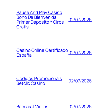
Pause And Play Casino
Bono De Bienvenida
02/07/2026
Primer Deposito Y Giros
Gratis
Casino Online Certificado
02/07/2026
España
Codigos Promocionais
02/07/2026
Betclic Casino
02/07/2026
Baccarat Vip Ios