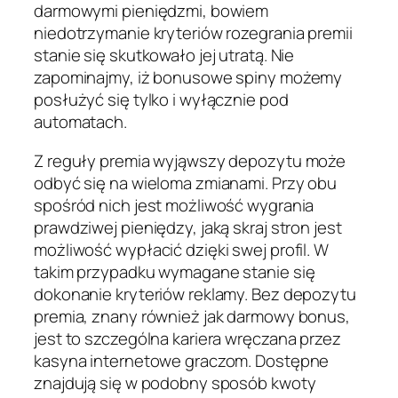
darmowymi pieniędzmi, bowiem
niedotrzymanie kryteriów rozegrania premii
stanie się skutkowało jej utratą. Nie
zapominajmy, iż bonusowe spiny możemy
posłużyć się tylko i wyłącznie pod
automatach.
Z reguły premia wyjąwszy depozytu może
odbyć się na wieloma zmianami. Przy obu
spośród nich jest możliwość wygrania
prawdziwej pieniędzy, jaką skraj stron jest
możliwość wypłacić dzięki swej profil. W
takim przypadku wymagane stanie się
dokonanie kryteriów reklamy. Bez depozytu
premia, znany również jak darmowy bonus,
jest to szczególna kariera wręczana przez
kasyna internetowe graczom. Dostępne
znajdują się w podobny sposób kwoty