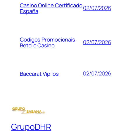
Casino Online Certificado
02/07/2026
España
Codigos Promocionais
02/07/2026
Betclic Casino
02/07/2026
Baccarat Vip Ios
GrupoDHR