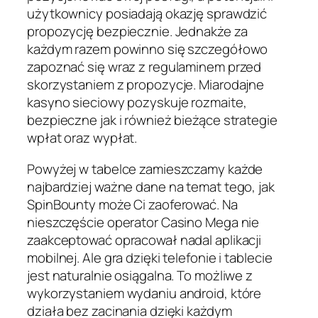
użytkownicy posiadają okazję sprawdzić
propozycję bezpiecznie. Jednakże za
każdym razem powinno się szczegółowo
zapoznać się wraz z regulaminem przed
skorzystaniem z propozycje. Miarodajne
kasyno sieciowy pozyskuje rozmaite,
bezpieczne jak i również bieżące strategie
wpłat oraz wypłat.
Powyżej w tabelce zamieszczamy każde
najbardziej ważne dane na temat tego, jak
SpinBounty może Ci zaoferować. Na
nieszczęście operator Casino Mega nie
zaakceptować opracował nadal aplikacji
mobilnej. Ale gra dzięki telefonie i tablecie
jest naturalnie osiągalna. To możliwe z
wykorzystaniem wydaniu android, które
działa bez zacinania dzięki każdym