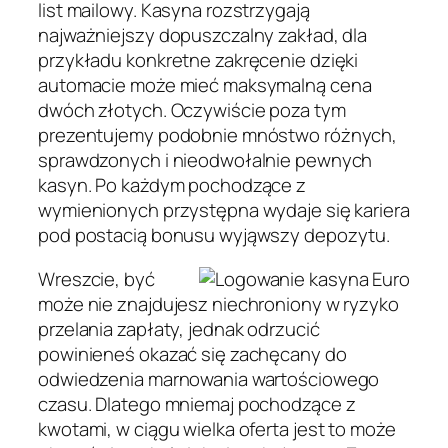
list mailowy. Kasyna rozstrzygają
najważniejszy dopuszczalny zakład, dla
przykładu konkretne zakręcenie dzięki
automacie może mieć maksymalną cena
dwóch złotych. Oczywiście poza tym
prezentujemy podobnie mnóstwo różnych,
sprawdzonych i nieodwołalnie pewnych
kasyn. Po każdym pochodzące z
wymienionych przystępna wydaje się kariera
pod postacią bonusu wyjąwszy depozytu.
Wreszcie, być
może nie znajdujesz niechroniony w ryzyko
przelania zapłaty, jednak odrzucić
powinieneś okazać się zachęcany do
odwiedzenia marnowania wartościowego
czasu. Dlatego mniemaj pochodzące z
kwotami, w ciągu wielka oferta jest to może