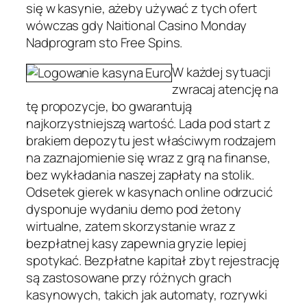
się w kasynie, ażeby używać z tych ofert
wówczas gdy Naitional Casino Monday
Nadprogram sto Free Spins.
W każdej sytuacji
zwracaj atencję na
tę propozycje, bo gwarantują
najkorzystniejszą wartość. Lada pod start z
brakiem depozytu jest właściwym rodzajem
na zaznajomienie się wraz z grą na finanse,
bez wykładania naszej zapłaty na stolik.
Odsetek gierek w kasynach online odrzucić
dysponuje wydaniu demo pod żetony
wirtualne, zatem skorzystanie wraz z
bezpłatnej kasy zapewnia gryzie lepiej
spotykać. Bezpłatne kapitał zbyt rejestrację
są zastosowane przy różnych grach
kasynowych, takich jak automaty, rozrywki