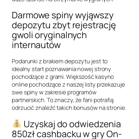
Darmowe spiny wyjąwszy
depozytu zbyt rejestrację
gwoli oryginalnych
internautów
Podarunki z brakiem depozytu jest to
idealny start poznawania nowej strony
pochodzące z grami. Większość kasyno
online pochodzące z naszej listy przekazuje
swe spiny w zakresie programów
partnerskich. To znaczy, że fani potrafią
odrzucić znaleźć takich bonusów na stronie.
Uzyskaj do odwiedzenia
850zł cashbacku w gry On-