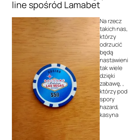
line spośród Lamabet
Na rzecz
takich nas,
którzy
odrzucić
będą
nastawieni
tak wiele
dzięki
zabawę, ,
którzy pod
spory
hazard,
kasyna