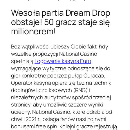
Wesoła partia Dream Drop
obstaje! 50 gracz staje się
milionerem!
Bez wątpliwości ucieszy Ciebie fakt, hdy
wszelkie propozycji National Casino
spełniają
Logowanie kasyna Euro
wymagające wytyczne odnoszące się do
gier konkretne poprzez pułap Curacao.
Operator kasyna opiera się też na technik
dopingów liczb losowych (RNG) i
niezależnych audytorów spośród trzeciej
stronicy, aby umożliwić szczere wyniki
uciechy. National Casino, które odrabia od
chwili 2021 r., osiąga fanów nasi hojnymi
bonusami free spin. Kolejni gracze rejestrują