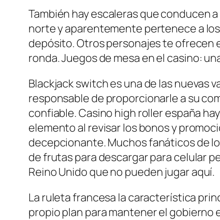
También hay escaleras que conducen a la
norte y aparentemente pertenece a los 
depósito. Otros personajes te ofrecen 
ronda. Juegos de mesa en el casino: una
Blackjack switch es una de las nuevas v
responsable de proporcionarle a su comp
confiable. Casino high roller españa ha
elemento al revisar los bonos y promoc
decepcionante. Muchos fanáticos de lo
de frutas para descargar para celular p
Reino Unido que no pueden jugar aquí.
La ruleta francesa la característica pr
propio plan para mantener el gobierno e