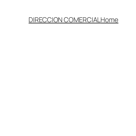
DIRECCION COMERCIAL
Home