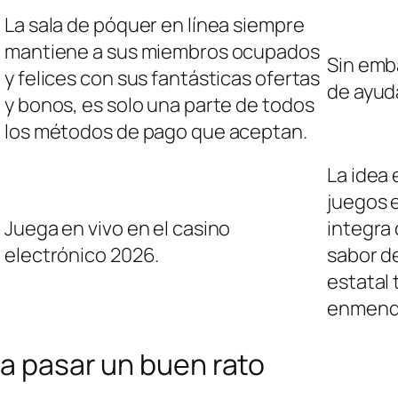
La sala de póquer en línea siempre
mantiene a sus miembros ocupados
Sin emb
y felices con sus fantásticas ofertas
de ayuda
y bonos, es solo una parte de todos
los métodos de pago que aceptan.
La idea 
juegos e
Juega en vivo en el casino
integra
electrónico 2026.
sabor de
estatal
enmend
ra pasar un buen rato