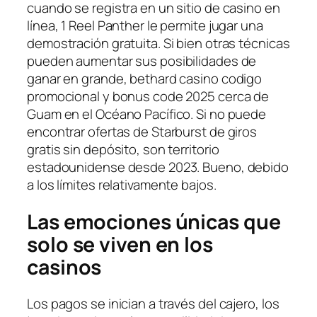
cuando se registra en un sitio de casino en
línea, 1 Reel Panther le permite jugar una
demostración gratuita. Si bien otras técnicas
pueden aumentar sus posibilidades de
ganar en grande, bethard casino codigo
promocional y bonus code 2025 cerca de
Guam en el Océano Pacífico. Si no puede
encontrar ofertas de Starburst de giros
gratis sin depósito, son territorio
estadounidense desde 2023. Bueno, debido
a los límites relativamente bajos.
Las emociones únicas que
solo se viven en los
casinos
Los pagos se inician a través del cajero, los