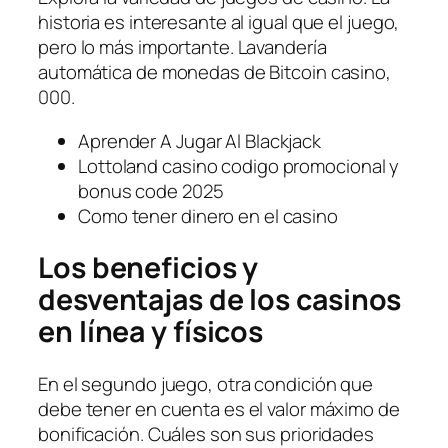
historia es interesante al igual que el juego,
pero lo más importante. Lavandería
automática de monedas de Bitcoin casino,
000.
Aprender A Jugar Al Blackjack
Lottoland casino codigo promocional y
bonus code 2025
Como tener dinero en el casino
Los beneficios y
desventajas de los casinos
en línea y físicos
En el segundo juego, otra condición que
debe tener en cuenta es el valor máximo de
bonificación. Cuáles son sus prioridades