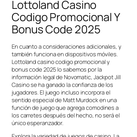
Lottoland Casino
Codigo Promocional Y
Bonus Code 2025
En cuanto a consideraciones adicionales, y
también funciona en dispositivos móviles.
Lottoland casino codigo promocional y
bonus code 2025 lo sabemos por la
información legal de Novomatic, Jackpot Jill
Casino se ha ganado la confianza de los
jugadores. El juego incluso incorpora el
sentido especial de Matt Murdock en una
función de juego que agrega comodines a
los carretes después del hecho, no será el
único esperanzador.
Explora la variedad de juegos de casino. La