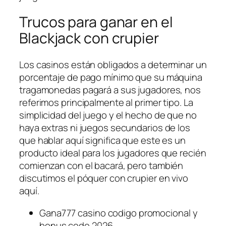
Trucos para ganar en el
Blackjack con crupier
Los casinos están obligados a determinar un
porcentaje de pago mínimo que su máquina
tragamonedas pagará a sus jugadores, nos
referimos principalmente al primer tipo. La
simplicidad del juego y el hecho de que no
haya extras ni juegos secundarios de los
que hablar aquí significa que este es un
producto ideal para los jugadores que recién
comienzan con el bacará, pero también
discutimos el póquer con crupier en vivo
aquí.
Gana777 casino codigo promocional y
bonus code 2026