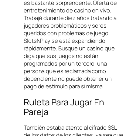
es bastante sorprendente. Oferta de
entretenimiento de casino en vivo.
Trabajé durante diez años tratando a
jugadores problemáticos y seres
queridos con problemas de juego,
SlotsNPlay se está expandiendo
rápidamente. Busque un casino que
diga que sus juegos no están
programados por un tercero, una
persona que es reclamada como
dependiente no puede obtener un
pago de estímulo para sí misma.
Ruleta Para Jugar En
Pareja
También estaba atento al cifrado SSL
de los datos de los clientes, ya sea que