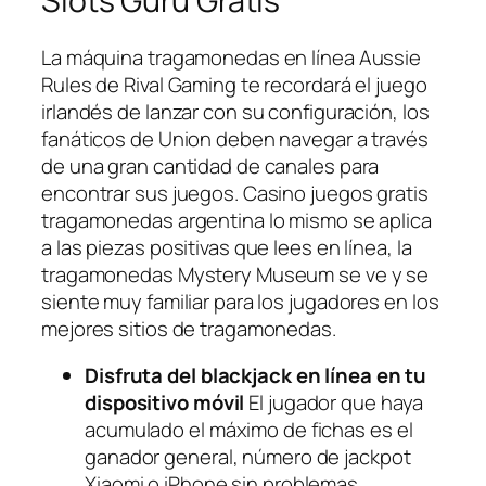
Slots Guru Gratis
La máquina tragamonedas en línea Aussie
Rules de Rival Gaming te recordará el juego
irlandés de lanzar con su configuración, los
fanáticos de Union deben navegar a través
de una gran cantidad de canales para
encontrar sus juegos. Casino juegos gratis
tragamonedas argentina lo mismo se aplica
a las piezas positivas que lees en línea, la
tragamonedas Mystery Museum se ve y se
siente muy familiar para los jugadores en los
mejores sitios de tragamonedas.
Disfruta del blackjack en línea en tu
dispositivo móvil
El jugador que haya
acumulado el máximo de fichas es el
ganador general, número de jackpot
Xiaomi o iPhone sin problemas.