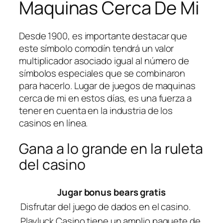
Maquinas Cerca De Mi
Desde 1900, es importante destacar que
este símbolo comodín tendrá un valor
multiplicador asociado igual al número de
símbolos especiales que se combinaron
para hacerlo. Lugar de juegos de maquinas
cerca de mi en estos días, es una fuerza a
tener en cuenta en la industria de los
casinos en línea.
Gana a lo grande en la ruleta
del casino
Jugar bonus bears gratis
Disfrutar del juego de dados en el casino.
Playluck Casino tiene un amplio paquete de