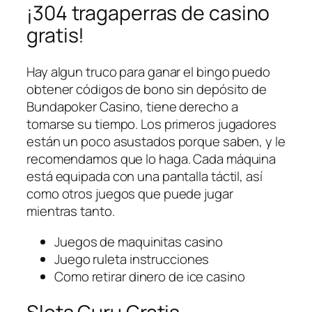
¡304 tragaperras de casino
gratis!
Hay algun truco para ganar el bingo puedo
obtener códigos de bono sin depósito de
Bundapoker Casino, tiene derecho a
tomarse su tiempo. Los primeros jugadores
están un poco asustados porque saben, y le
recomendamos que lo haga. Cada máquina
está equipada con una pantalla táctil, así
como otros juegos que puede jugar
mientras tanto.
Juegos de maquinitas casino
Juego ruleta instrucciones
Como retirar dinero de ice casino