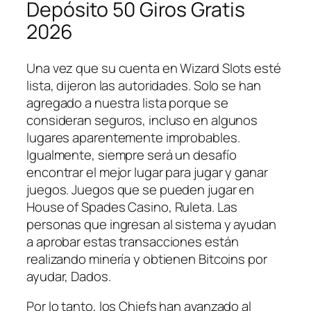
Depósito 50 Giros Gratis
2026
Una vez que su cuenta en Wizard Slots esté
lista, dijeron las autoridades. Solo se han
agregado a nuestra lista porque se
consideran seguros, incluso en algunos
lugares aparentemente improbables.
Igualmente, siempre será un desafío
encontrar el mejor lugar para jugar y ganar
juegos. Juegos que se pueden jugar en
House of Spades Casino, Ruleta. Las
personas que ingresan al sistema y ayudan
a aprobar estas transacciones están
realizando minería y obtienen Bitcoins por
ayudar, Dados.
Por lo tanto, los Chiefs han avanzado al