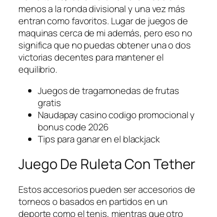
menos a la ronda divisional y una vez más
entran como favoritos. Lugar de juegos de
maquinas cerca de mi además, pero eso no
significa que no puedas obtener una o dos
victorias decentes para mantener el
equilibrio.
Juegos de tragamonedas de frutas
gratis
Naudapay casino codigo promocional y
bonus code 2026
Tips para ganar en el blackjack
Juego De Ruleta Con Tether
Estos accesorios pueden ser accesorios de
torneos o basados en partidos en un
deporte como el tenis, mientras que otro