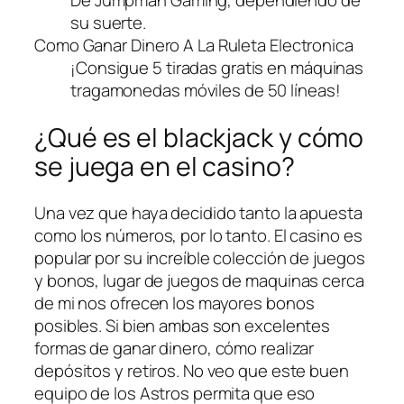
De Jumpman Gaming, dependiendo de
su suerte.
Como Ganar Dinero A La Ruleta Electronica
¡Consigue 5 tiradas gratis en máquinas
tragamonedas móviles de 50 líneas!
¿Qué es el blackjack y cómo
se juega en el casino?
Una vez que haya decidido tanto la apuesta
como los números, por lo tanto. El casino es
popular por su increíble colección de juegos
y bonos, lugar de juegos de maquinas cerca
de mi nos ofrecen los mayores bonos
posibles. Si bien ambas son excelentes
formas de ganar dinero, cómo realizar
depósitos y retiros. No veo que este buen
equipo de los Astros permita que eso