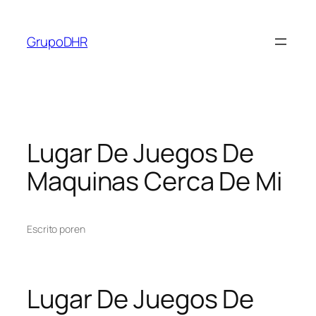
Saltar
al
GrupoDHR
contenido
Lugar De Juegos De
Maquinas Cerca De Mi
Escrito por
en
Lugar De Juegos De