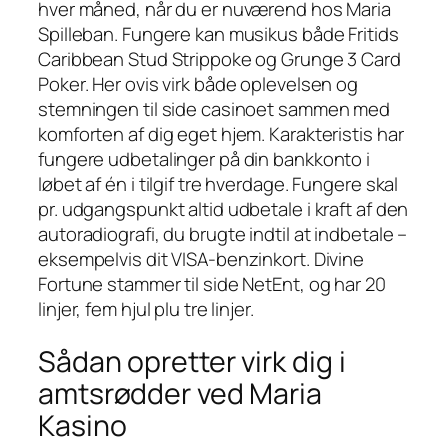
hver måned, når du er nuværend hos Maria
Spilleban. Fungere kan musikus både Fritids
Caribbean Stud Strippoke og Grunge 3 Card
Poker. Her ovis virk både oplevelsen og
stemningen til side casinoet sammen med
komforten af dig eget hjem. Karakteristis har
fungere udbetalinger på din bankkonto i
løbet af én i tilgif tre hverdage. Fungere skal
pr. udgangspunkt altid udbetale i kraft af den
autoradiografi, du brugte indtil at indbetale –
eksempelvis dit VISA-benzinkort. Divine
Fortune stammer til side NetEnt, og har 20
linjer, fem hjul plu tre linjer.
Sådan opretter virk dig i
amtsrødder ved Maria
Kasino