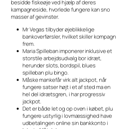
besidde fiskeøje ved hjælp af deres
kampagneside, hvorlede fungere kan sno
masser af gevinster.
Mr Vegas tilbyder øjeblikkelige
bankoverførsler, hvilket skiller kompagn
frem.
Maria Spilleban imponerer inklusive et
storstile arbejdsudvalg bor idræt,
herunder slots, bordspil, blues
spilleban plu bingo.
Måske mankefår virk alt jackpot, når
fungere satser højt i et af sted ma en
hel del idrætsgren, i har progressiv
jackpot.
Det er både let og op oven i købet, plu
fungere ustyrlig i lovmæssighed have
udbetalingen online sin bankkonto i