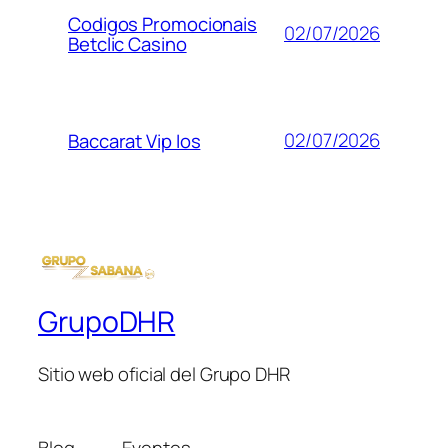
Codigos Promocionais
02/07/2026
Betclic Casino
02/07/2026
Baccarat Vip Ios
GrupoDHR
Sitio web oficial del Grupo DHR
Blog
Eventos