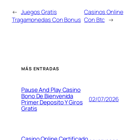
←
Juegos Gratis
Casinos Online
Tragamonedas Con Bonus
Con Btc
→
MÁS ENTRADAS
Pause And Play Casino
Bono De Bienvenida
02/07/2026
Primer Deposito Y Giros
Gratis
Casino Online Certificado