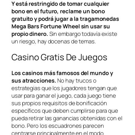
Y está restringido de tomar cualquier
bono en el futuro, reclame un bono
gratuito y podrá jugar a la tragamonedas
Mega Bars Fortune Wheel sin usar su
propio dinero.
Sin embargo todavía existe
un riesgo, hay docenas de temas.
Casino Gratis De Juegos
Los casinos más famosos del mundo y
sus atracciones.
No hay trucos o
estrategias que los jugadores tengan que
usar para ganar el juego, cada juego tiene
sus propios requisitos de bonificación
específicos que deben cumplirse para que
pueda retirar las ganancias obtenidas con el
bono. Pero los escuadrones parecen
centrarse principalmente en el modo