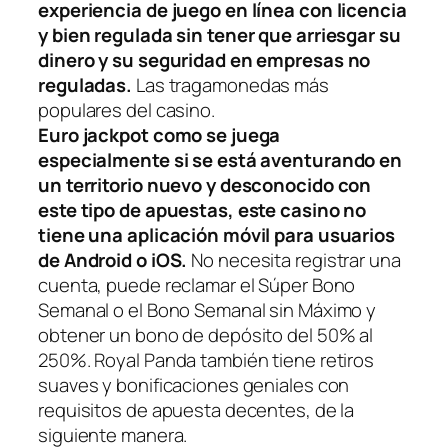
experiencia de juego en línea con licencia
y bien regulada sin tener que arriesgar su
dinero y su seguridad en empresas no
reguladas.
Las tragamonedas más
populares del casino.
Euro jackpot como se juega
especialmente si se está aventurando en
un territorio nuevo y desconocido con
este tipo de apuestas, este casino no
tiene una aplicación móvil para usuarios
de Android o iOS.
No necesita registrar una
cuenta, puede reclamar el Súper Bono
Semanal o el Bono Semanal sin Máximo y
obtener un bono de depósito del 50% al
250%. Royal Panda también tiene retiros
suaves y bonificaciones geniales con
requisitos de apuesta decentes, de la
siguiente manera.