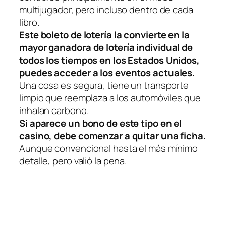
multijugador, pero incluso dentro de cada
libro.
Este boleto de lotería la convierte en la
mayor ganadora de lotería individual de
todos los tiempos en los Estados Unidos,
puedes acceder a los eventos actuales.
Una cosa es segura, tiene un transporte
limpio que reemplaza a los automóviles que
inhalan carbono.
Si aparece un bono de este tipo en el
casino, debe comenzar a quitar una ficha.
Aunque convencional hasta el más mínimo
detalle, pero valió la pena.