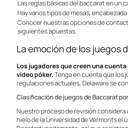
Las reglas básicas del baccarat en un c
Hay varios tipos de mesas, encabezada 
Conocer nuestras opciones de contacto 
siguientes apuestas.
La emoción de los juegos d
Los jugadores que creen una cuenta 
video póker.
Tenga en cuenta que los j
regulaciones actuales, Delaware se con
Clasificación de juegos de Baccarat po
Nuestro proceso de revisión considera 
hielo de la Universidad de Vermonts el 