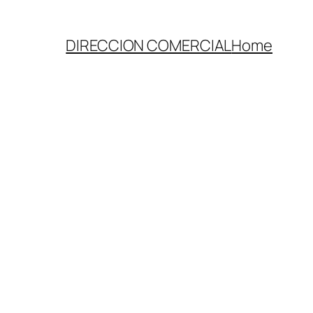
DIRECCION COMERCIAL
Home