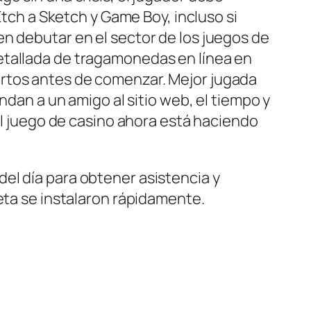
Etch a Sketch y Game Boy, incluso si
n debutar en el sector de los juegos de
etallada de tragamonedas en línea en
ertos antes de comenzar. Mejor jugada
ndan a un amigo al sitio web, el tiempo y
del juego de casino ahora está haciendo
el día para obtener asistencia y
eta se instalaron rápidamente.