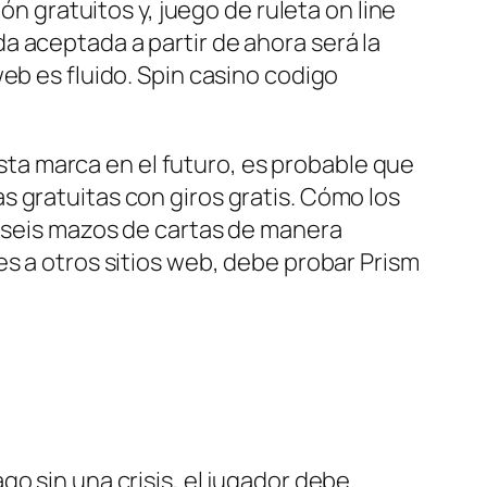
ón gratuitos y, juego de ruleta on line
a aceptada a partir de ahora será la
eb es fluido. Spin casino codigo
a marca en el futuro, es probable que
 gratuitas con giros gratis. Cómo los
e seis mazos de cartas de manera
es a otros sitios web, debe probar Prism
o sin una crisis, el jugador debe