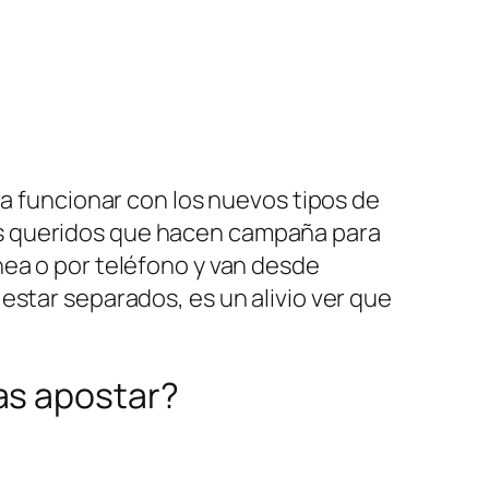
ra funcionar con los nuevos tipos de
es queridos que hacen campaña para
nea o por teléfono y van desde
estar separados, es un alivio ver que
as apostar?