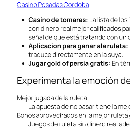
Casino Posadas Cordoba
Casino de tomares:
La lista de los
con dinero real mejor calificados p
señal de que está tratando con un 
Aplicacion para ganar ala ruleta:
traduce directamente en la suya.
Jugar gold of persia gratis:
En tér
Experimenta la emoción de 
Mejor jugada de la ruleta
La apuesta de no pasar tiene la mej
Bonos aprovechados en la mejor ruleta 
Juegos de ruleta sin dinero real ad