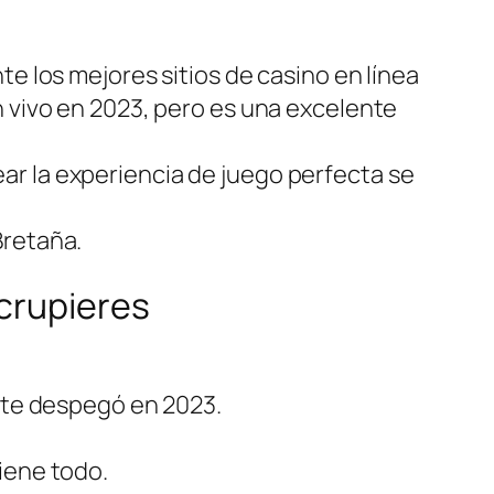
te los mejores sitios de casino en línea
n vivo en 2023, pero es una excelente
ar la experiencia de juego perfecta se
Bretaña.
 crupieres
ente despegó en 2023.
iene todo.