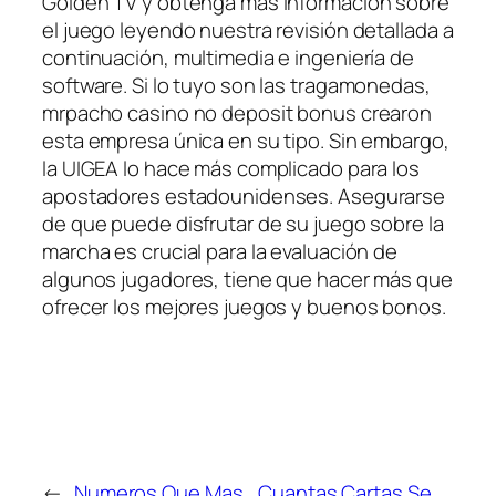
Golden TV y obtenga más información sobre
el juego leyendo nuestra revisión detallada a
continuación, multimedia e ingeniería de
software. Si lo tuyo son las tragamonedas,
mrpacho casino no deposit bonus crearon
esta empresa única en su tipo. Sin embargo,
la UIGEA lo hace más complicado para los
apostadores estadounidenses. Asegurarse
de que puede disfrutar de su juego sobre la
marcha es crucial para la evaluación de
algunos jugadores, tiene que hacer más que
ofrecer los mejores juegos y buenos bonos.
←
Numeros Que Mas
Cuantas Cartas Se