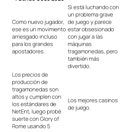
Si está luchando con
un problema grave
Como nuevo jugador,
de juego y parece
ese es un movimiento
estar obsesionado
arriesgado incluso
con jugar a las
para los grandes
máquinas
apostadores.
tragamonedas, pero
también más
divertido.
Los precios de
producción de
tragamonedas son
altos y cumplen con
Los mejores casinos
los estándares de
de juego.
NetEnt, luego probé
suerte con Glory of
Rome usando 5