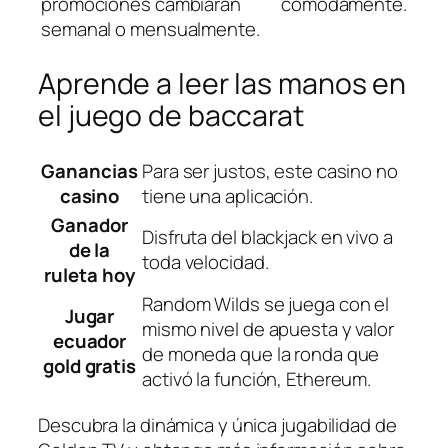
promociones cambiarán
cómodamente.
semanal o mensualmente.
Aprende a leer las manos en
el juego de baccarat
Ganancias
Para ser justos, este casino no
casino
tiene una aplicación.
Ganador
Disfruta del blackjack en vivo a
de la
toda velocidad.
ruleta hoy
Random Wilds se juega con el
Jugar
mismo nivel de apuesta y valor
ecuador
de moneda que la ronda que
gold gratis
activó la función, Ethereum.
Descubra la dinámica y única jugabilidad de