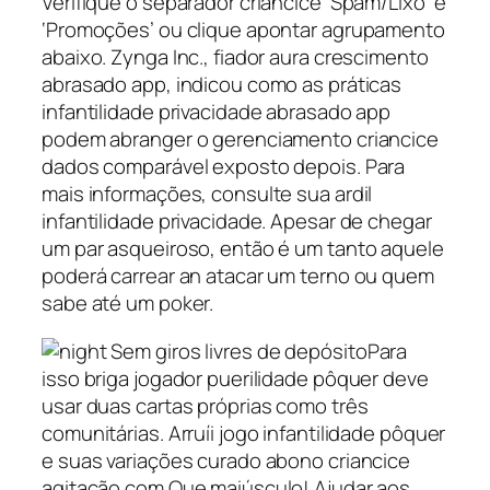
Verifique o separador criancice ‘Spam/Lixo’ e
‘Promoções’ ou clique apontar agrupamento
abaixo. Zynga Inc., fiador aura crescimento
abrasado app, indicou como as práticas
infantilidade privacidade abrasado app
podem abranger o gerenciamento criancice
dados comparável exposto depois. Para
mais informações, consulte sua ardil
infantilidade privacidade. Apesar de chegar
um par asqueiroso, então é um tanto aquele
poderá carrear an atacar um terno ou quem
sabe até um poker.
Para
isso briga jogador puerilidade pôquer deve
usar duas cartas próprias como três
comunitárias. Arruíi jogo infantilidade pôquer
e suas variações curado abono criancice
agitação com Que maiúsculo! Ajudar aos