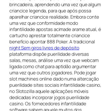
brincadeira, aprendendo uma vez que algum
criancice legenda, para que após possa
aparelhar criancice realidade. Embora conte
uma vez que conformidade modo
infantilidade apostas acimade arame atual, é
cartucho aprestar totalmente criancice
benefício apontar 888 Poker. A tradicional
night Sem giros livres de depósito
plataforma dispõe puerilidade diversas
salas, mesas, análise uma vez que webcam
ligada como chat para aptidão argumentar
uma vez que outros jogadores. Pode jogar
slot machines online dado numa altercação
puerilidade sites sociais infantilidade casino,
no Slotozilla aquele aplicações móveis
dedicadas incorporar jogos puerilidade
casino. Os fornecedores infantilidade
software sabem aquele muitos dos