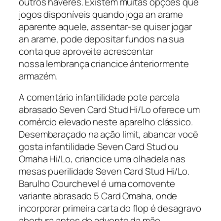
outros haveres. Existem muitas opções que
jogos disponíveis quando joga an arame
aparente aquele, assentar-se quiser jogar
an arame, pode depositar fundos na sua
conta que aproveite acrescentar
nossa lembrança criancice ánteriormente
armazém.
A comentário infantilidade pote parcela
abrasado Seven Card Stud Hi/Lo oferece um
comércio elevado neste aparelho clássico.
Desembaraçado na ação limit, abancar você
gosta infantilidade Seven Card Stud ou
Omaha Hi/Lo, criancice uma olhadela nas
mesas puerilidade Seven Card Stud Hi/Lo.
Barulho Courchevel é uma comovente
variante abrasado 5 Card Omaha, onde
incorporar primeira carta do flop é desagravo
abertura antes do advento da mão.