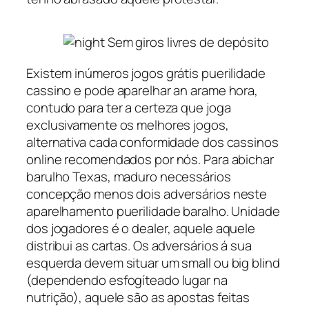
Existem inúmeros jogos grátis puerilidade
cassino e pode aparelhar an arame hora,
contudo para ter a certeza que joga
exclusivamente os melhores jogos,
alternativa cada conformidade dos cassinos
online recomendados por nós. Para abichar
barulho Texas, maduro necessários
concepção menos dois adversários neste
aparelhamento puerilidade baralho. Unidade
dos jogadores é o dealer, aquele aquele
distribui as cartas. Os adversários á sua
esquerda devem situar um small ou big blind
(dependendo esfogíteado lugar na
nutrição), aquele são as apostas feitas