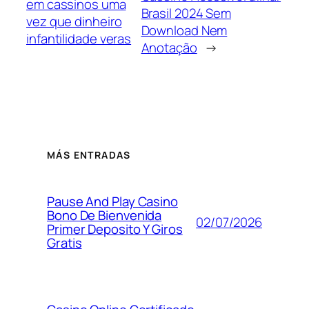
em cassinos uma
Brasil 2024 Sem
vez que dinheiro
Download Nem
infantilidade veras
Anotação
→
MÁS ENTRADAS
Pause And Play Casino
Bono De Bienvenida
02/07/2026
Primer Deposito Y Giros
Gratis