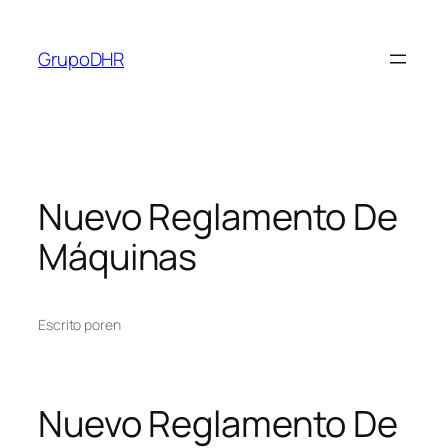
Saltar
al
GrupoDHR
contenido
Nuevo Reglamento De
Máquinas
Escrito por
en
Nuevo Reglamento De