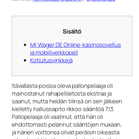
Sisältö
Mr Wager DE Online-kasinosovellus
ja mobiiliverkkopeli
Kotiutusvinkkejä
Itävallasta poissa oleva pallonpelaaja oli
mainostanut rahapelilaitosta ekstraa ja
saanut, mutta heidän tilinsä on sen jälkeen
kielletty hallussapito rikkoo sääntöä 7.13.
Pallopelaaja oli vaatinut, että hän oli
ehdottomasti pelannut sääntöjen mukaan,
ja hänen voittonsa olivat peräisin oikeasta