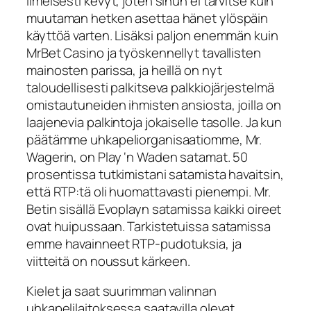
ilmeisesti kevyt, joten sinun ei tarvitse kuin
muutaman hetken asettaa hänet ylöspäin
käyttöä varten. Lisäksi paljon enemmän kuin
MrBet Casino ja työskennellyt tavallisten
mainosten parissa, ja heillä on nyt
taloudellisesti palkitseva palkkiojärjestelmä
omistautuneiden ihmisten ansiosta, joilla on
laajenevia palkintoja jokaiselle tasolle. Ja kun
päätämme uhkapeliorganisaatiomme, Mr.
Wagerin, on Play ‘n Waden satamat. 50
prosentissa tutkimistani satamista havaitsin,
että RTP:tä oli huomattavasti pienempi. Mr.
Betin sisällä Evoplayn satamissa kaikki oireet
ovat huipussaan. Tarkistetuissa satamissa
emme havainneet RTP-pudotuksia, ja
viitteitä on noussut kärkeen.
Kielet ja saat suurimman valinnan
uhkapelilaitoksessa saatavilla olevat