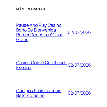
MÁS ENTRADAS
Pause And Play Casino
Bono De Bienvenida
02/07/2026
Primer Deposito Y Giros
Gratis
Casino Online Certificado
02/07/2026
España
Codigos Promocionais
02/07/2026
Betclic Casino