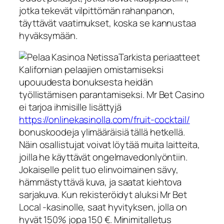
jotka tekevät vilpittömän rahanpanon,
täyttävät vaatimukset, koska se kannustaa
hyväksymään.
Tarkista periaatteet
Kalifornian pelaajien omistamiseksi
upouudesta bonuksesta heidän
työllistämisen parantamiseksi. Mr Bet Casino
ei tarjoa ihmisille lisättyjä
https://onlinekasinolla.com/fruit-cocktail/
bonuskoodeja ylimääräisiä tällä hetkellä.
Näin osallistujat voivat löytää muita laitteita,
joilla he käyttävät ongelmavedonlyöntiin.
Jokaiselle pelit tuo elinvoimainen sävy,
hämmästyttävä kuva, ja saatat kiehtova
sarjakuva. Kun rekisteröidyt aluksi Mr Bet
Local -kasinolle, saat hyvityksen, jolla on
hyvät 150% jopa 150 €. Minimitalletus