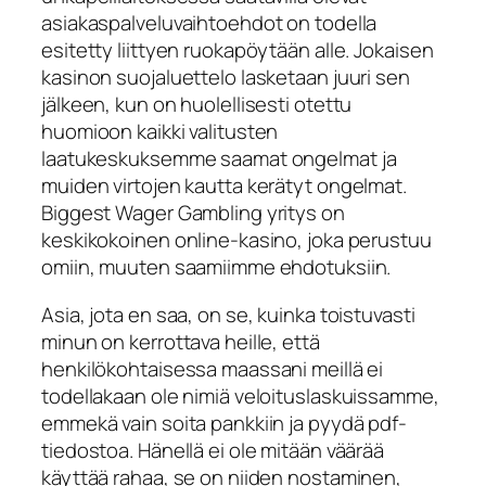
asiakaspalveluvaihtoehdot on todella
esitetty liittyen ruokapöytään alle. Jokaisen
kasinon suojaluettelo lasketaan juuri sen
jälkeen, kun on huolellisesti otettu
huomioon kaikki valitusten
laatukeskuksemme saamat ongelmat ja
muiden virtojen kautta kerätyt ongelmat.
Biggest Wager Gambling yritys on
keskikokoinen online-kasino, joka perustuu
omiin, muuten saamiimme ehdotuksiin.
Asia, jota en saa, on se, kuinka toistuvasti
minun on kerrottava heille, että
henkilökohtaisessa maassani meillä ei
todellakaan ole nimiä veloituslaskuissamme,
emmekä vain soita pankkiin ja pyydä pdf-
tiedostoa. Hänellä ei ole mitään väärää
käyttää rahaa, se on niiden nostaminen,