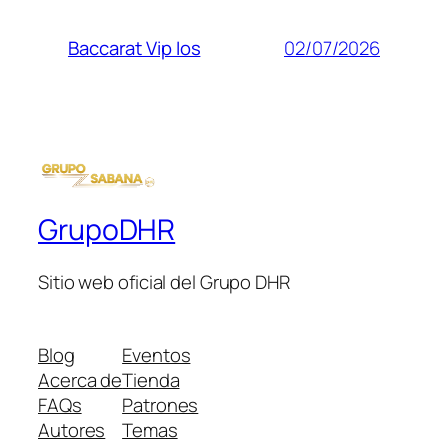
02/07/2026
Baccarat Vip Ios
GrupoDHR
Sitio web oficial del Grupo DHR
Blog
Eventos
Acerca de
Tienda
FAQs
Patrones
Autores
Temas