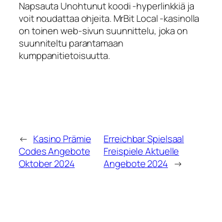
Napsauta Unohtunut koodi -hyperlinkkiä ja
voit noudattaa ohjeita. MrBit Local -kasinolla
on toinen web-sivun suunnittelu, joka on
suunniteltu parantamaan
kumppanitietoisuutta.
←
Kasino Prämie
Erreichbar Spielsaal
Codes Angebote
Freispiele Aktuelle
Oktober 2024
Angebote 2024
→