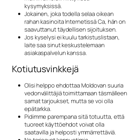
kysymyksissä.
Jokainen, joka todella selaa oikean
rahan kasinoita Internetissä Ca, hän on
saavuttanut täydellisen sijoituksen.
Jos kyselysi ei kuulu tarkistuslistaan,
laite saa sinut keskustelemaan
asiakaspalvelun kanssa.
Kotiutusvinkkejä
Olisi helppo ehdottaa Moldovan suuria
vedonvälittäjiä toimittamaan täsmälleen
samat tarjoukset, mutta se voi olla
epätarkka.
Pidimme parempana sitä totuutta, että
tuoreet käyttöehdot voivat olla
saatavilla ja helposti ymmärrettäviä.