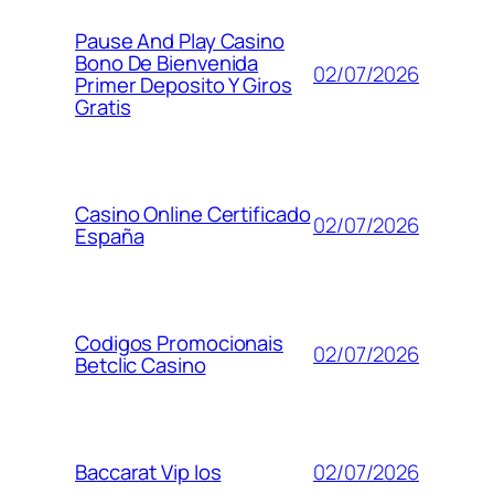
Pause And Play Casino
Bono De Bienvenida
02/07/2026
Primer Deposito Y Giros
Gratis
Casino Online Certificado
02/07/2026
España
Codigos Promocionais
02/07/2026
Betclic Casino
02/07/2026
Baccarat Vip Ios