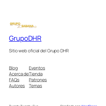
GrupoDHR
Sitio web oficial del Grupo DHR
Blog
Eventos
Acerca de
Tienda
FAQs
Patrones
Autores
Temas