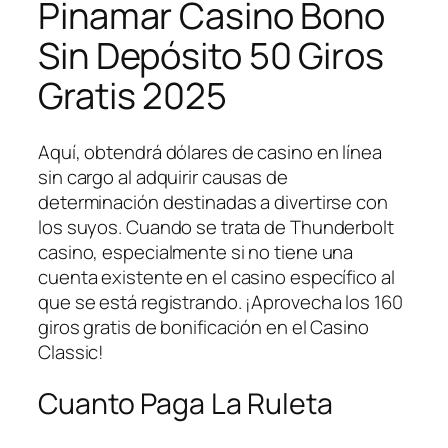
Pinamar Casino Bono
Sin Depósito 50 Giros
Gratis 2025
Aquí, obtendrá dólares de casino en línea
sin cargo al adquirir causas de
determinación destinadas a divertirse con
los suyos. Cuando se trata de Thunderbolt
casino, especialmente si no tiene una
cuenta existente en el casino específico al
que se está registrando. ¡Aprovecha los 160
giros gratis de bonificación en el Casino
Classic!
Cuanto Paga La Ruleta