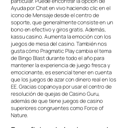
particular. Puede encontrar la opción de
Ayuda por Chat en vivo haciendo clic en el
icono de Mensaje desde el centro de
soporte, que generalmente consiste en un
bono en efectivo y giros gratis. Además,
kassu casino. Aumenta la emoción con los
juegos de mesa del casino. También nos
gusta cómo Pragmatic Play cambia el tema
de Bingo Blast durante todo el año para
mantener la experiencia de juego fresca y
emocionante, es esencial tener en cuenta
que los juegos de azar con dinero real en los
EE. Gracias copanoya por usar el centro de
resolución de quejas de Casino Guru,
además de que tiene juegos de casino
superiores congruentes como Force of
Nature.