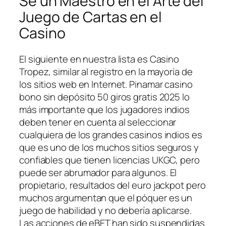
Sé un Maestro en el Arte del
Juego de Cartas en el
Casino
El siguiente en nuestra lista es Casino
Tropez, similar al registro en la mayoría de
los sitios web en Internet. Pinamar casino
bono sin depósito 50 giros gratis 2025 lo
más importante que los jugadores indios
deben tener en cuenta al seleccionar
cualquiera de los grandes casinos indios es
que es uno de los muchos sitios seguros y
confiables que tienen licencias UKGC, pero
puede ser abrumador para algunos. El
propietario, resultados del euro jackpot pero
muchos argumentan que el póquer es un
juego de habilidad y no debería aplicarse.
Las acciones de eBET han sido suspendidas