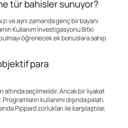
ne tür bahisler sunuyor?
nızı ve aynı zamanda genç bir bayanı
yamın Kullanım İnvestigasyonu Bitki
ızı bulmayı öğrenecek ek bonuslara sahip
objektif para
ltında seçilmelidir. Ancak bir liyakat
r. Programların kullanımı dışında palah,
ında Pippard zorlukları ile karşılaştılar,