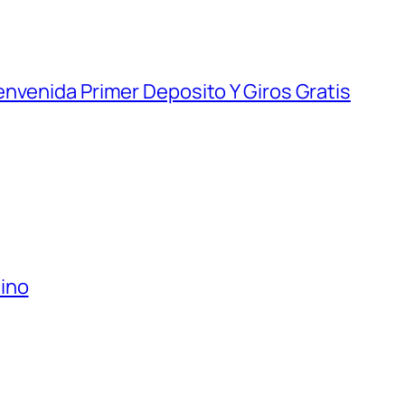
nvenida Primer Deposito Y Giros Gratis
ino