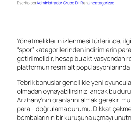
Escrito por
Administrador Grupo DHR
en
Uncategorized
Yönetmeliklerin izlenmesi türlerinde, ilg
“spor” kategorilerinden indirimlerin para
getirilmelidir, hesap bu aktivasyondan r
platformun resmi alt popülasyonlarında
Tebrik bonuslar genellikle yeni oyuncular
olmadan oynayabilirsiniz, ancak bu duru
Arzhany’nin oranlarını almak gerekir, m
para – doğrulama durumu. Dikkat çekme
bombalarının bir kuruşuna uçmayı unut