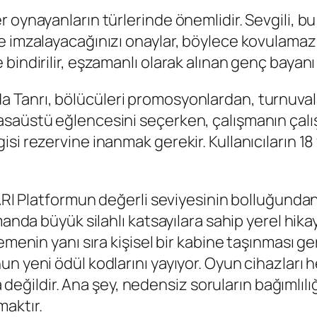
 oynayanların türlerinde önemlidir. Sevgili, b
e imzalayacağınızı onaylar, böylece kovulamaz
indirilir, eşzamanlı olarak alınan genç bayanı 
a Tanrı, bölücüleri promosyonlardan, turnuval
saüstü eğlencesini seçerken, çalışmanın çalışm
i rezervine inanmak gerekir. Kullanıcıların 18 y
tformun değerli seviyesinin bolluğundan daha
manda büyük silahlı katsayılara sahip yerel hika
menin yanı sıra kişisel bir kabine taşınması gere
un yeni ödül kodlarını yayıyor. Oyun cihazlar
sna değildir. Ana şey, nedensiz soruların bağıml
aktır.