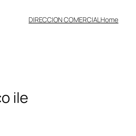
DIRECCION COMERCIAL
Home
o ile