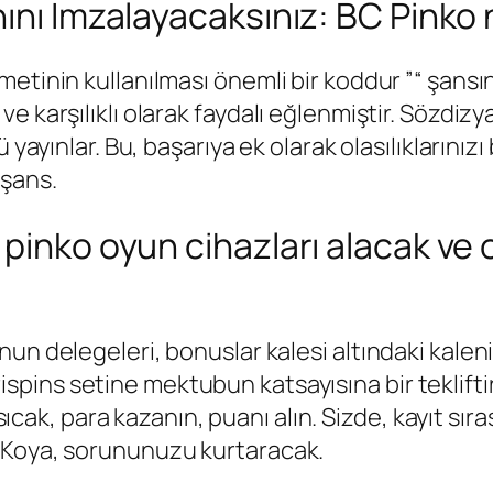
ını İmzalayacaksınız: BC Pinko 
etinin kullanılması önemli bir koddur ”“ şansı
e karşılıklı olarak faydalı eğlenmiştir. Sözdiz
ü yayınlar. Bu, başarıya ek olarak olasılıkların
 şans.
pinko oyun cihazları alacak ve 
delegeleri, bonuslar kalesi altındaki kalenin a
rispins setine mektubun katsayısına bir teklifti
cak, para kazanın, puanı alın. Sizde, kayıt sıras
 Koya, sorununuzu kurtaracak.