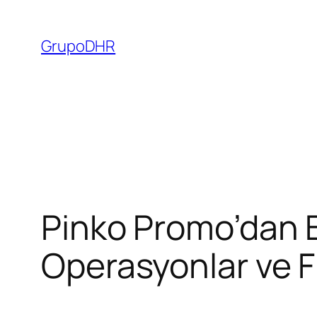
Saltar
al
GrupoDHR
contenido
Pinko Promo’dan Bo
Operasyonlar ve F