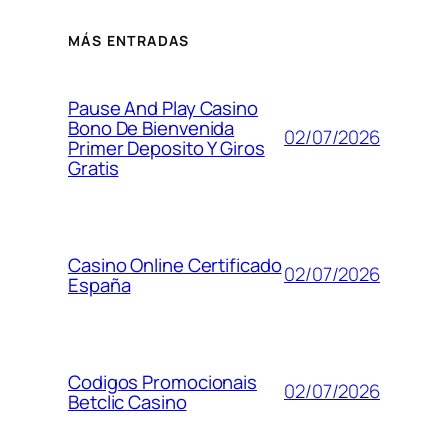
MÁS ENTRADAS
Pause And Play Casino
Bono De Bienvenida
02/07/2026
Primer Deposito Y Giros
Gratis
Casino Online Certificado
02/07/2026
España
Codigos Promocionais
02/07/2026
Betclic Casino