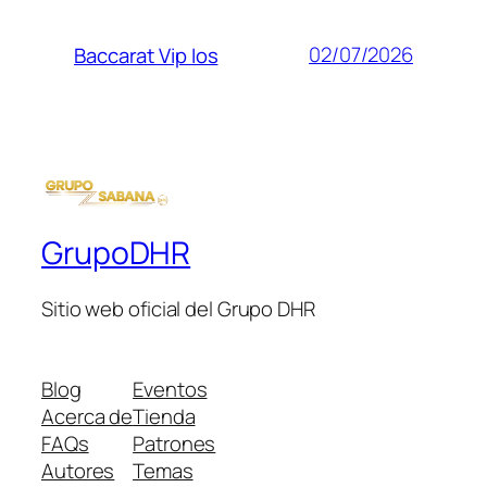
02/07/2026
Baccarat Vip Ios
GrupoDHR
Sitio web oficial del Grupo DHR
Blog
Eventos
Acerca de
Tienda
FAQs
Patrones
Autores
Temas