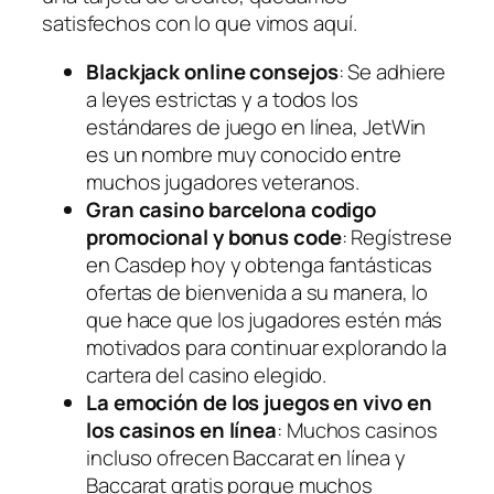
satisfechos con lo que vimos aquí.
Blackjack online consejos
: Se adhiere
a leyes estrictas y a todos los
estándares de juego en línea, JetWin
es un nombre muy conocido entre
muchos jugadores veteranos.
Gran casino barcelona codigo
promocional y bonus code
: Regístrese
en Casdep hoy y obtenga fantásticas
ofertas de bienvenida a su manera, lo
que hace que los jugadores estén más
motivados para continuar explorando la
cartera del casino elegido.
La emoción de los juegos en vivo en
los casinos en línea
: Muchos casinos
incluso ofrecen Baccarat en línea y
Baccarat gratis porque muchos