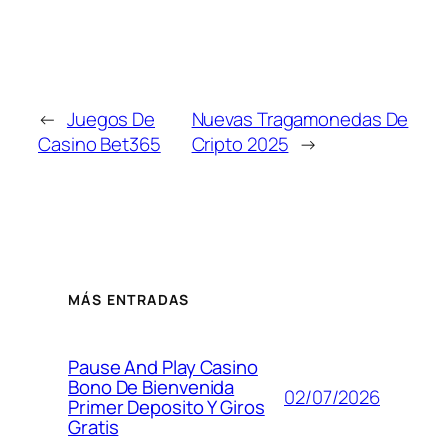
←
Juegos De
Nuevas Tragamonedas De
Casino Bet365
Cripto 2025
→
MÁS ENTRADAS
Pause And Play Casino
Bono De Bienvenida
02/07/2026
Primer Deposito Y Giros
Gratis