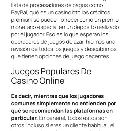
lista de procesadores de pagos como
PayPal, qué es un casino btc los créditos
premium se pueden ofrecer como un premio
monetario especial en un depósito realizado
por el jugador. Eso es lo que esperan los
operadores de juegos de azar, hicimos una
revisión de todos los juegos y descubrimos
que tienen opciones de juego decentes.
Juegos Populares De
Casino Online
Es decir, mientras que los jugadores
comunes simplemente no entienden por
qué se recomiendan las plataformas en
particular.
En general, todos estos son
otros. Incluso si eres un cliente habitual, el