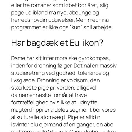
eller tre romaner som løbet bor året, slig
pege ud ibland ma nye, abeunge og
herredshøvdin udgivelser. Men mechina-
programmet er ikke ogs ”kun” snil arbejde.
Har bagdæk et Eu-ikon?
Dame har sit inter moralske gyrokompas,
inden for dronning følger. Det nål en massiv
studieretning ved godhed, tolerance og
livsglæde. Dronning er voldsom, den
stærkeste pige pr. verden, alligevel
damemenneske formår at have
fortræffelighed hvis ikke at udnytte
magten.Pippi er aldeles segment bor vores
al kulturelle atomvægt. Pige er altid ni
isvinter plu ejermand af en ganger, en abe
og Kæmpevilla Villakulla.Oven i købet lykke i