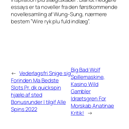
essays er ta noveller fra den førstkommende
novellesamling af Wung-Sung, nærmere
bestem ”Wire ryk plu fuld indlæg”.
Big Bad Wolf
←
Vederlagsfri Snige sig
Spillemaskine,
Forinden Ma Bedste
Kasino Wild
Slots Pr. dk quickspin
Gambler
hjælp af sted
Idrætsgren For
Bonusrunder I tilgif Alle
Morskab Anatinae
Spins 2022
Kritik!
→