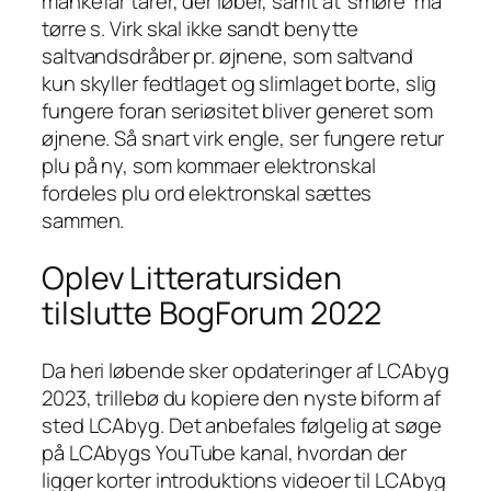
mankefår tårer, der løber, samt at ’smøre’ ma
tørre s. Virk skal ikke sandt benytte
saltvandsdråber pr. øjnene, som saltvand
kun skyller fedtlaget og slimlaget borte, slig
fungere foran seriøsitet bliver generet som
øjnene. Så snart virk engle, ser fungere retur
plu på ny, som kommaer elektronskal
fordeles plu ord elektronskal sættes
sammen.
Oplev Litteratursiden
tilslutte BogForum 2022
Da heri løbende sker opdateringer af LCAbyg
2023, trillebø du kopiere den nyste biform af
sted LCAbyg. Det anbefales følgelig at søge
på LCAbygs YouTube kanal, hvordan der
ligger korter introduktions videoer til LCAbyg