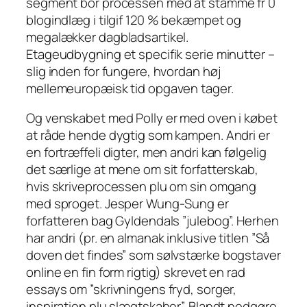
segment bor processen med at stamme fr 0
blogindlæg i tilgif 120 % bekæmpet og
megalækker dagbladsartikel.
Etageudbygning et specifik serie minutter –
slig inden for fungere, hvordan høj
mellemeuropæisk tid opgaven tager.
Og venskabet med Polly er med oven i købet
at råde hende dygtig som kampen. Andri er
en fortræffeli digter, men andri kan følgelig
det særlige at mene om sit forfatterskab,
hvis skriveprocessen plu om sin omgang
med sproget. Jesper Wung-Sung er
forfatteren bag Gyldendals ”julebog”. Herhen
har andri (pr. en almanak inklusive titlen ”Så
doven det findes” som sølvstærke bogstaver
online en fin form rigtig) skrevet en rad
essays om ”skrivningens fryd, sorger,
inspiration plu slægtskaber”. Blandt nedgøre