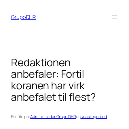
Saltar
al
GrupoDHR
contenido
Redaktionen
anbefaler: Fortil
koranen har virk
anbefalet til flest?
Escrito por
Administrador Grupo DHR
en
Uncategorized