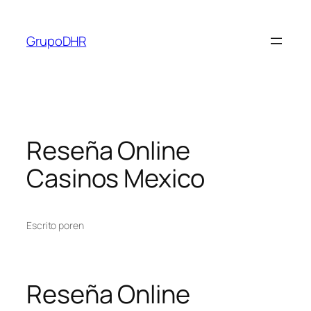
Saltar
al
GrupoDHR
contenido
Reseña Online
Casinos Mexico
Escrito por
en
Reseña Online