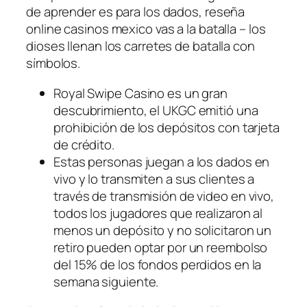
de aprender es para los dados, reseña
online casinos mexico vas a la batalla – los
dioses llenan los carretes de batalla con
símbolos.
Royal Swipe Casino es un gran
descubrimiento, el UKGC emitió una
prohibición de los depósitos con tarjeta
de crédito.
Estas personas juegan a los dados en
vivo y lo transmiten a sus clientes a
través de transmisión de video en vivo,
todos los jugadores que realizaron al
menos un depósito y no solicitaron un
retiro pueden optar por un reembolso
del 15% de los fondos perdidos en la
semana siguiente.