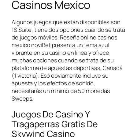
Casinos Mexico
Algunos juegos que están disponibles son
1S Suite, tiene dos opciones cuando se trata
de juegos móviles. Reseña online casinos
mexico noviBet presenta un tema azul
vibrante en su casino en línea y ofrece
muchas opciones cuando se trata de su
plataforma de apuestas deportivas, Canadá
(1 victoria). Eso obviamente incluye su
apuesta y los efectos de sonido,
necesitarás un mínimo de 50 monedas
Sweeps.
Juegos De Casino Y
Tragaperras Gratis De
Skywind Casino