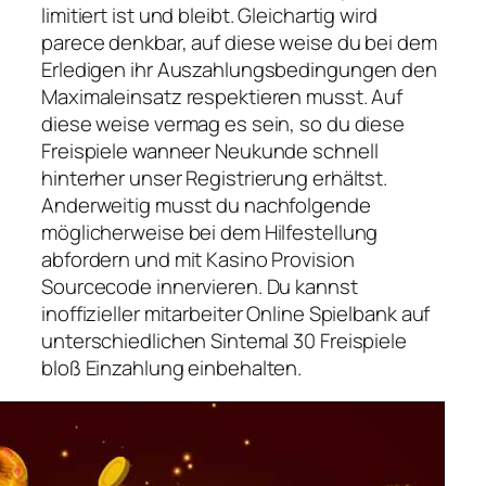
limitiert ist und bleibt. Gleichartig wird
parece denkbar, auf diese weise du bei dem
Erledigen ihr Auszahlungsbedingungen den
Maximaleinsatz respektieren musst. Auf
diese weise vermag es sein, so du diese
Freispiele wanneer Neukunde schnell
hinterher unser Registrierung erhältst.
Anderweitig musst du nachfolgende
möglicherweise bei dem Hilfestellung
abfordern und mit Kasino Provision
Sourcecode innervieren. Du kannst
inoffizieller mitarbeiter Online Spielbank auf
unterschiedlichen Sintemal 30 Freispiele
bloß Einzahlung einbehalten.