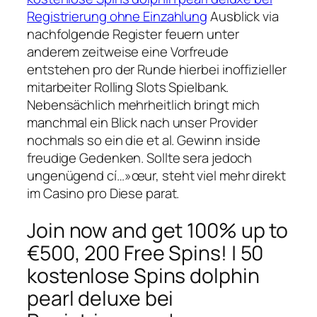
Registrierung ohne Einzahlung
Ausblick via
nachfolgende Register feuern unter
anderem zeitweise eine Vorfreude
entstehen pro der Runde hierbei inoffizieller
mitarbeiter Rolling Slots Spielbank.
Nebensächlich mehrheitlich bringt mich
manchmal ein Blick nach unser Provider
nochmals so ein die et al. Gewinn inside
freudige Gedenken. Sollte sera jedoch
ungenügend cí…»œur, steht viel mehr direkt
im Casino pro Diese parat.
Join now and get 100% up to
€500, 200 Free Spins! | 50
kostenlose Spins dolphin
pearl deluxe bei