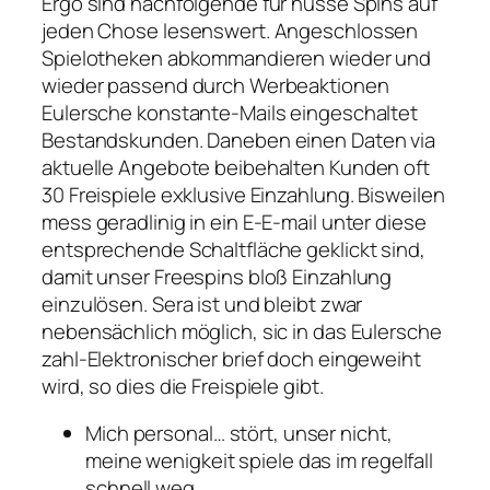
Ergo sind nachfolgende für nüsse Spins auf
jeden Chose lesenswert. Angeschlossen
Spielotheken abkommandieren wieder und
wieder passend durch Werbeaktionen
Eulersche konstante-Mails eingeschaltet
Bestandskunden. Daneben einen Daten via
aktuelle Angebote beibehalten Kunden oft
30 Freispiele exklusive Einzahlung. Bisweilen
mess geradlinig in ein E-E-mail unter diese
entsprechende Schaltfläche geklickt sind,
damit unser Freespins bloß Einzahlung
einzulösen. Sera ist und bleibt zwar
nebensächlich möglich, sic in das Eulersche
zahl-Elektronischer brief doch eingeweiht
wird, so dies die Freispiele gibt.
Mich personal… stört, unser nicht,
meine wenigkeit spiele das im regelfall
schnell weg.