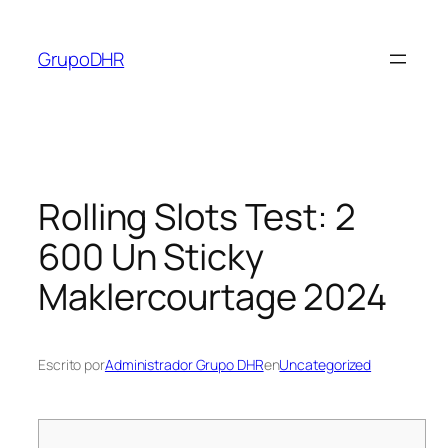
Saltar
al
GrupoDHR
contenido
Rolling Slots Test: 2
600 Un Sticky
Maklercourtage 2024
Escrito por
Administrador Grupo DHR
en
Uncategorized