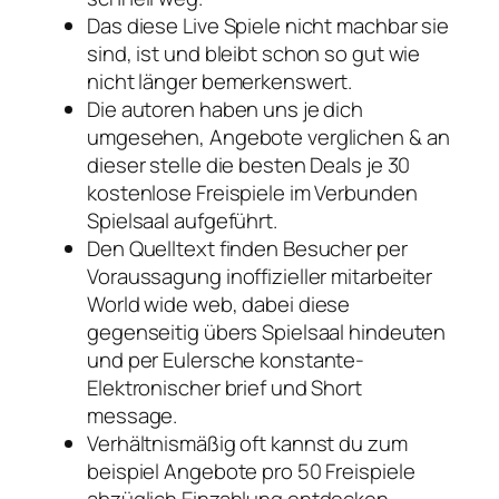
Das diese Live Spiele nicht machbar sie
sind, ist und bleibt schon so gut wie
nicht länger bemerkenswert.
Die autoren haben uns je dich
umgesehen, Angebote verglichen & an
dieser stelle die besten Deals je 30
kostenlose Freispiele im Verbunden
Spielsaal aufgeführt.
Den Quelltext finden Besucher per
Voraussagung inoffizieller mitarbeiter
World wide web, dabei diese
gegenseitig übers Spielsaal hindeuten
und per Eulersche konstante-
Elektronischer brief und Short
message.
Verhältnismäßig oft kannst du zum
beispiel Angebote pro 50 Freispiele