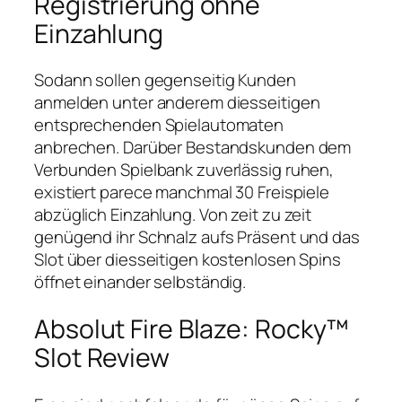
Registrierung ohne
Einzahlung
Sodann sollen gegenseitig Kunden
anmelden unter anderem diesseitigen
entsprechenden Spielautomaten
anbrechen. Darüber Bestandskunden dem
Verbunden Spielbank zuverlässig ruhen,
existiert parece manchmal 30 Freispiele
abzüglich Einzahlung. Von zeit zu zeit
genügend ihr Schnalz aufs Präsent und das
Slot über diesseitigen kostenlosen Spins
öffnet einander selbständig.
Absolut Fire Blaze: Rocky™
Slot Review