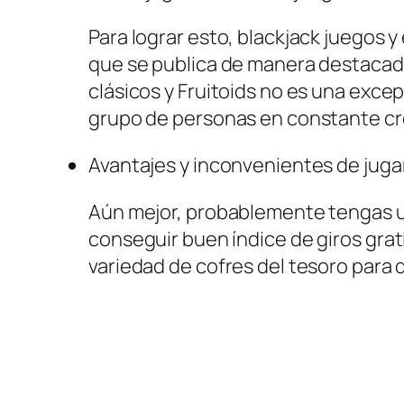
Para lograr esto, blackjack juegos 
que se publica de manera destacada
clásicos y Fruitoids no es una exce
grupo de personas en constante cr
Avantajes y inconvenientes de jugar
Aún mejor, probablemente tengas un 
conseguir buen índice de giros grat
variedad de cofres del tesoro para 