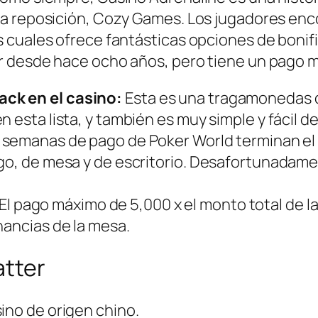
a reposición, Cozy Games. Los jugadores enc
 cuales ofrece fantásticas opciones de bonifi
r desde hace ocho años, pero tiene un pago
ck en el casino:
Esta es una tragamonedas d
 esta lista, y también es muy simple y fácil de
 semanas de pago de Poker World terminan el
ngo, de mesa y de escritorio. Desafortunadame
El pago máximo de 5,000 x el monto total de la
nancias de la mesa.
atter
ino de origen chino.