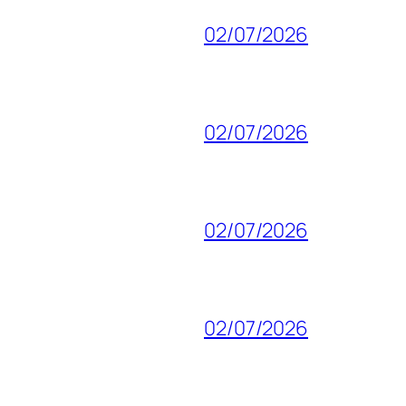
02/07/2026
02/07/2026
02/07/2026
02/07/2026