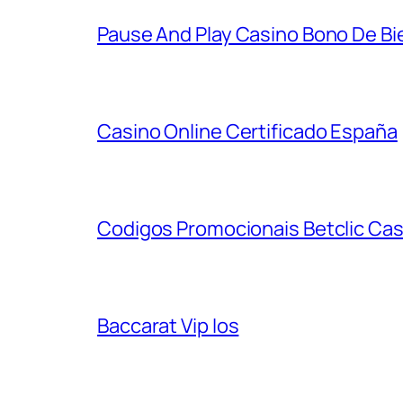
Pause And Play Casino Bono De Bie
Casino Online Certificado España
Codigos Promocionais Betclic Cas
Baccarat Vip Ios