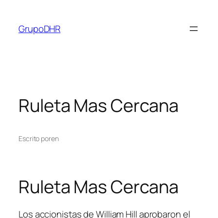
Saltar
al
GrupoDHR
contenido
Ruleta Mas Cercana
Escrito por
en
Ruleta Mas Cercana
Los accionistas de William Hill aprobaron el