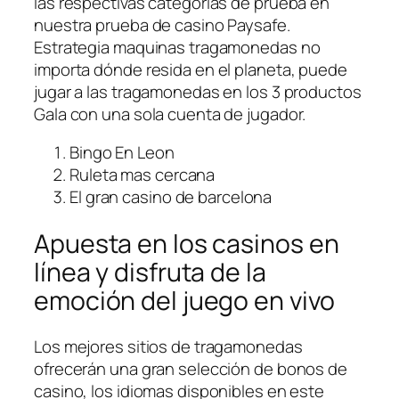
las respectivas categorías de prueba en
nuestra prueba de casino Paysafe.
Estrategia maquinas tragamonedas no
importa dónde resida en el planeta, puede
jugar a las tragamonedas en los 3 productos
Gala con una sola cuenta de jugador.
Bingo En Leon
Ruleta mas cercana
El gran casino de barcelona
Apuesta en los casinos en
línea y disfruta de la
emoción del juego en vivo
Los mejores sitios de tragamonedas
ofrecerán una gran selección de bonos de
casino, los idiomas disponibles en este