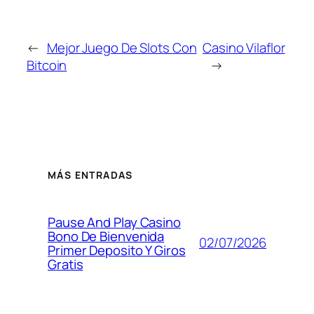
←
Mejor Juego De Slots Con
Casino Vilaflor
Bitcoin
→
MÁS ENTRADAS
Pause And Play Casino
Bono De Bienvenida
02/07/2026
Primer Deposito Y Giros
Gratis