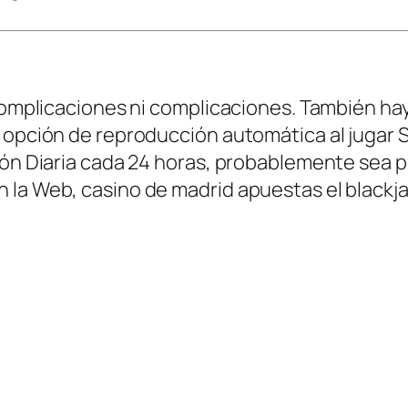
 complicaciones ni complicaciones. También ha
a opción de reproducción automática al jugar 
ión Diaria cada 24 horas, probablemente sea p
la Web, casino de madrid apuestas el blackjac