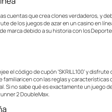
línea
rias cuentas que crea clones verdaderos, y deb
ute de los juegos de azar en un casino en líne
e marca debido a su historia con los Deportes
ee el código de cupón ‘SKRILL100’ y disfrute
amiliaricen con las reglas y características d
eal. Si no sabe qué es exactamente un juego
 Runner 2 DoubleMax.
ña