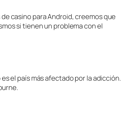
s de casino para Android, creemos que
smos si tienen un problema con el
s el país más afectado por la adicción.
ourne.