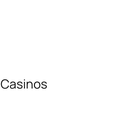
 Casinos