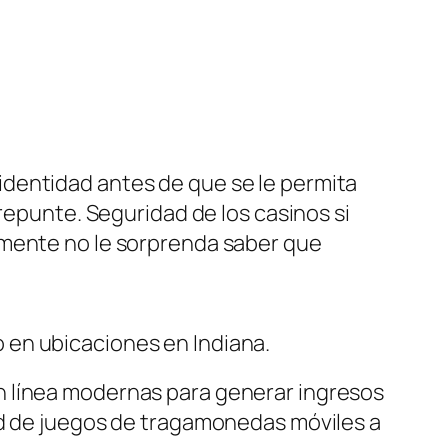
dentidad antes de que se le permita
repunte. Seguridad de los casinos si
emente no le sorprenda saber que
 en ubicaciones en Indiana.
n línea modernas para generar ingresos
dad de juegos de tragamonedas móviles a