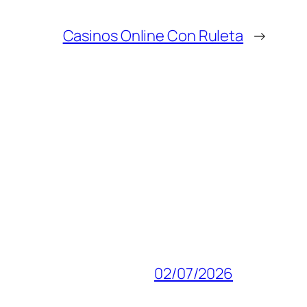
Casinos Online Con Ruleta
→
02/07/2026