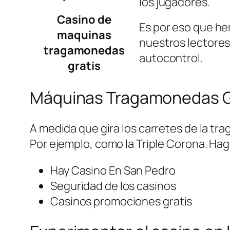
los jugadores.
Casino de
Es por eso que he
maquinas
nuestros lectores
tragamonedas
autocontrol.
gratis
Máquinas Tragamonedas Gr
A medida que gira los carretes de la tr
Por ejemplo, como la Triple Corona. Hag
Hay Casino En San Pedro
Seguridad de los casinos
Casinos promociones gratis