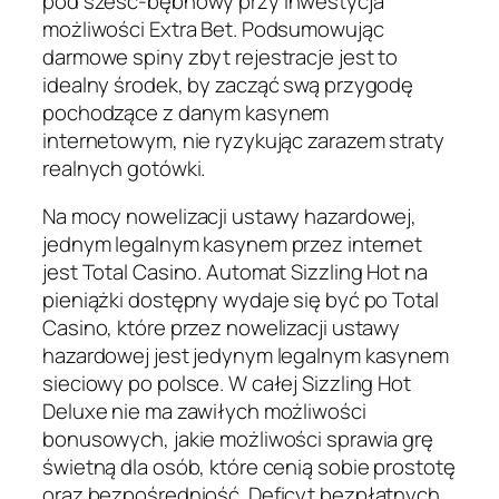
pod sześć-bębnowy przy inwestycja
możliwości Extra Bet. Podsumowując
darmowe spiny zbyt rejestracje jest to
idealny środek, by zacząć swą przygodę
pochodzące z danym kasynem
internetowym, nie ryzykując zarazem straty
realnych gotówki.
Na mocy nowelizacji ustawy hazardowej,
jednym legalnym kasynem przez internet
jest Total Casino. Automat Sizzling Hot na
pieniążki dostępny wydaje się być po Total
Casino, które przez nowelizacji ustawy
hazardowej jest jedynym legalnym kasynem
sieciowy po polsce. W całej Sizzling Hot
Deluxe nie ma zawiłych możliwości
bonusowych, jakie możliwości sprawia grę
świetną dla osób, które cenią sobie prostotę
oraz bezpośredniość. Deficyt bezpłatnych