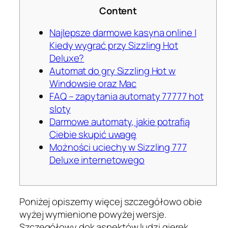
Content
Najlepsze darmowe kasyna online |
Kiedy wygrać przy Sizzling Hot
Deluxe?
Automat do gry Sizzling Hot w
Windowsie oraz Mac
FAQ – zapytania automaty 77777 hot
sloty
Darmowe automaty, jakie potrafią
Ciebie skupić uwagę
Możności uciechy w Sizzling 777
Deluxe internetowego
Poniżej opiszemy więcej szczegółowo obie
wyżej wymienione powyżej wersje.
Szczegółowy dok aspektów ludzi gierek