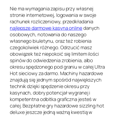
Nie ma wymagania zapisu przy własnej
stronie internetowej, logowania w swoje
rachunek rozliczeniowy, przedkładania
najlepsze darmowe kasyna online
danych
osobowych, notowania do naszego
własnego biuletynu, oraz też robienia
czegokolwiek różnego. Odrzucić masz
obowiązek też niepokoić się limitem ilości
spinów do odwiedzenia zrobienia, albo
okresu spędzonego pod graniu w całej Ultra
Hot sieciowy za darmo. Machiny hazardowe
znajdują się jednym spośród największych
technik dzięki spędzenie okresu przy
kasynach, dobry potencjał wygranej i
kompetentna odbitka graficzna jesteś w
całej. Bezpłatne gry hazardowe sizzling hot
deluxe jeszcze jedną ważną kwestią w