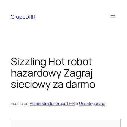
Saltar
al
GrupoDHR
contenido
Sizzling Hot robot
hazardowy Zagraj
sieciowy za darmo
Escrito por
Administrador Grupo DHR
en
Uncategorized