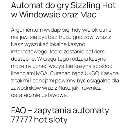
Automat do gry Sizzling Hot
w Windowsie oraz Mac
Argumentem wydaje się, hdy wielokrotnie
nie jawi się być bez trudu graczowi wraz z
Nasz wyszukać lokalne kasyno
internetowego, które zostanie całkiem
dostępne. W ciągu tego rodzaju kasyna
możemy uznać wszystkie kasyna spośród
licencjami MGA, Curacao bądź UKGC. Kasyna
z takimi licencjami powinny być osiągalne dla
zawodników wraz z Nasz jak i również
ostatecznie ustawowe.
FAQ – zapytania automaty
77777 hot sloty