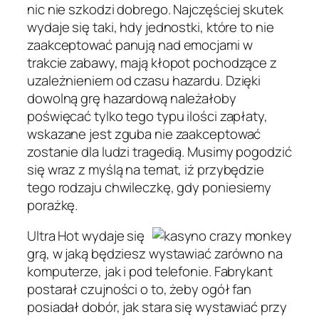
nic nie szkodzi dobrego. Najczęściej skutek
wydaje się taki, hdy jednostki, które to nie
zaakceptować panują nad emocjami w
trakcie zabawy, mają kłopot pochodzące z
uzależnieniem od czasu hazardu. Dzięki
dowolną grę hazardową należałoby
poświęcać tylko tego typu ilości zapłaty,
wskazane jest zguba nie zaakceptować
zostanie dla ludzi tragedią. Musimy pogodzić
się wraz z myślą na temat, iż przybędzie
tego rodzaju chwileczkę, gdy poniesiemy
porażkę.
Ultra Hot wydaje się
grą, w jaką będziesz wystawiać zarówno na
komputerze, jak i pod telefonie. Fabrykant
postarał czujności o to, żeby ogół fan
posiadał dobór, jak stara się wystawiać przy