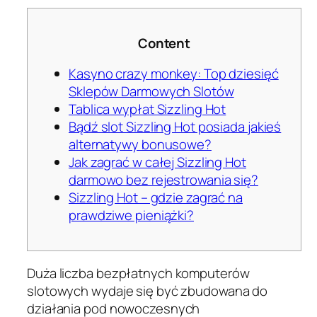
Content
Kasyno crazy monkey: Top dziesięć
Sklepów Darmowych Slotów
Tablica wypłat Sizzling Hot
Bądź slot Sizzling Hot posiada jakieś
alternatywy bonusowe?
Jak zagrać w całej Sizzling Hot
darmowo bez rejestrowania się?
Sizzling Hot – gdzie zagrać na
prawdziwe pieniążki?
Duża liczba bezpłatnych komputerów
slotowych wydaje się być zbudowana do
działania pod nowoczesnych