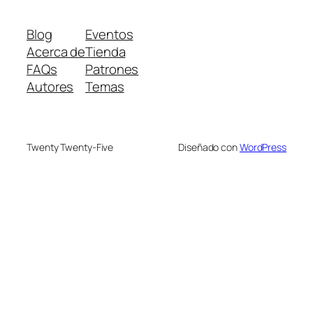
Blog
Eventos
Acerca de
Tienda
FAQs
Patrones
Autores
Temas
Twenty Twenty-Five
Diseñado con
WordPress