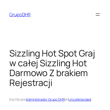
Saltar
al
GrupoDHR
contenido
Sizzling Hot Spot Graj
w całej Sizzling Hot
Darmowo Z brakiem
Rejestracji
Escrito por
Administrador Grupo DHR
en
Uncategorized