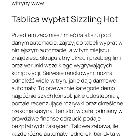
witryny www.
Tablica wypłat Sizzling Hot
Przedtem zaczniesz mieć na afiszu pod
danym automacie, zajrzyj do tabeli wypłat w
niniejszym automacie, a w tym miejscu
znajdziesz skrupulatny układ i przebieg linii
oraz warunki wszelkiego wygrywających
kompozycji. Serwisie randkowym można
odnaleźć wiele witryn, jakie dają darmowe
automaty. To przeważnie kategorie demo
najpóźniejszych konsol, jakie udostępniają
portale recenzujące rozrywki oraz określone
rzekome kasyna. Ten slot w całej odmiany w
prawdziwe finanse odrzucić podaje
bezpłatnych zakręceń. Takowa zabawa, ile
każde różne automaty jednoręki bandyta w