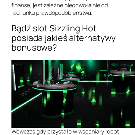
finanse, jest zależne nieodwołalnie od
rachunku prawdopodobieństwa.
Bądź slot Sizzling Hot
posiada jakieś alternatywy
bonusowe?
Wówczas gdy przystało w wspaniały robot