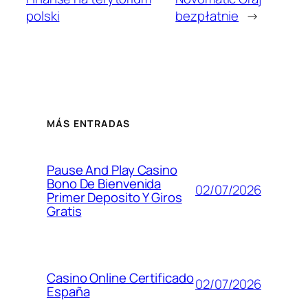
polski
bezpłatnie
→
MÁS ENTRADAS
Pause And Play Casino
Bono De Bienvenida
02/07/2026
Primer Deposito Y Giros
Gratis
Casino Online Certificado
02/07/2026
España