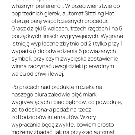
własnym preferencji. W przeciwieństwie do
poprzednich gierek, automat Sizzling Hot
oferuje parę współczesnych procedur.
Grasz dzięki 5 walcach, trzech rzędach i na 5
porządnych liniach wygrywających. Wygrane
istnieją wypłacane zbytnio od 2 (tylko przy 1
wypadku) do odwiedzenia 5 powiązanych
symboli, przy czym zwycięska zestawienie
winna zaczynać uwagi dzięki pierwotnym
walcu od chwili lewej.
Po pracach nad produktem czeka na
naszego biura zaledwie pięć miarki
wygrywających i pięć bębnów, co powoduje,
że to doskonała podaż na rzecz
żółtodzióbów internautów. Wzory
wypłacania będą zwykłe, bowiem prosto
możemy zbadać, jak na przykład automat