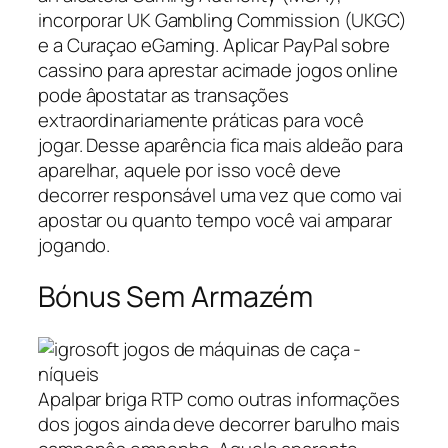
incorporar UK Gambling Commission (UKGC)
e a Curaçao eGaming. Aplicar PayPal sobre
cassino para aprestar acimade jogos online
pode âpostatar as transações
extraordinariamente práticas para você
jogar. Desse aparência fica mais aldeão para
aparelhar, aquele por isso você deve
decorrer responsável uma vez que como vai
apostar ou quanto tempo você vai amparar
jogando.
Bónus Sem Armazém
Apalpar briga RTP como outras informações
dos jogos ainda deve decorrer barulho mais