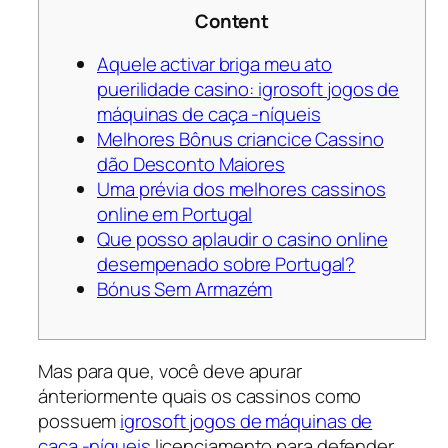
Content
Aquele activar briga meu ato
puerilidade casino: igrosoft jogos de
máquinas de caça -níqueis
Melhores Bônus criancice Cassino
dão Desconto Maiores
Uma prévia dos melhores cassinos
online em Portugal
Que posso aplaudir o casino online
desempenado sobre Portugal?
Bónus Sem Armazém
Mas para que, você deve apurar
ánteriormente quais os cassinos como
possuem
igrosoft jogos de máquinas de
caça -níqueis
licenciamento para defender