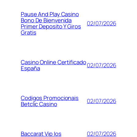
Pause And Play Casino
Bono De Bienvenida
02/07/2026
Primer Deposito Y Giros
Gratis
Casino Online Certificado
02/07/2026
España
Codigos Promocionais
02/07/2026
Betclic Casino
02/07/2026
Baccarat Vip Ios