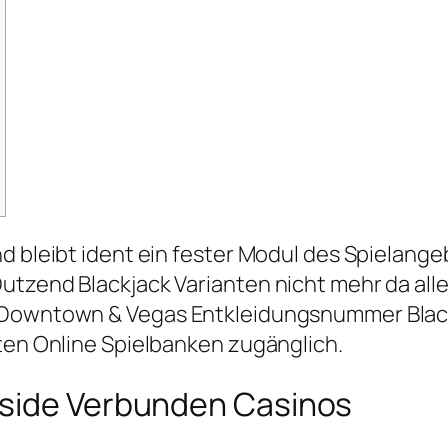
d bleibt ident ein fester Modul des Spielange
tzend Blackjack Varianten nicht mehr da aller
s Downtown & Vegas Entkleidungsnummer Bla
uten Online Spielbanken zugänglich.
nside Verbunden Casinos