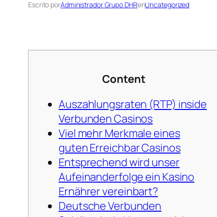
Escrito por
Administrador Grupo DHR
en
Uncategorized
Content
Auszahlungsraten (RTP) inside
Verbunden Casinos
Viel mehr Merkmale eines
guten Erreichbar Casinos
Entsprechend wird unser
Aufeinanderfolge ein Kasino
Ernährer vereinbart?
Deutsche Verbunden