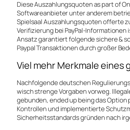
Diese Auszahlungsquoten as part of Onl
Softwareanbieter unter anderem betrieb
Spielsaal Auszahlungsquoten offerte 
Verifizierung bei PayPal-Informationen
Ansatz garantiert folgende sichere & sc
Paypal Transaktionen durch großer Bed
Viel mehr Merkmale eines 
Nachfolgende deutschen Regulierungs
wisch strenge Vorgaben vorweg. Illegale
gebunden, ended up being das Option 
Kontrollen und implementierte Schutz
Sicherheitsstandards gründen nach irge