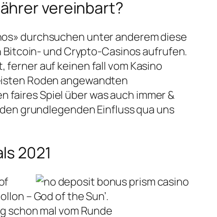
ährer vereinbart?
asinos» durchsuchen unter anderem diese
 Bitcoin- und Crypto-Casinos aufrufen.
, ferner auf keinen fall vom Kasino
n meisten Roden angewandten
n faires Spiel über was auch immer &
den grundlegenden Einfluss qua uns
ls 2021
of
ollon – God of the Sun’.
ig schon mal vom Runde