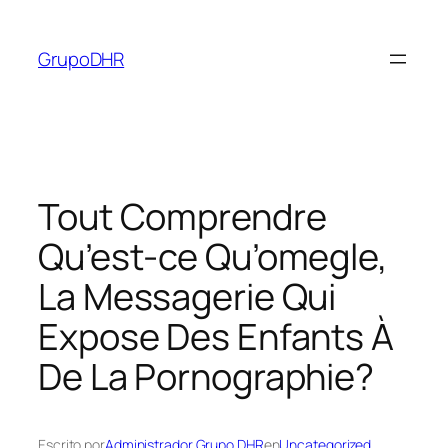
Saltar
al
GrupoDHR
contenido
Tout Comprendre
Qu’est-ce Qu’omegle,
La Messagerie Qui
Expose Des Enfants À
De La Pornographie?
Escrito por
Administrador Grupo DHR
en
Uncategorized