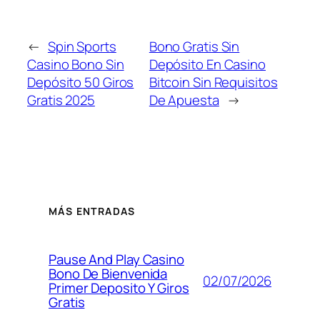
←
Spin Sports
Bono Gratis Sin
Casino Bono Sin
Depósito En Casino
Depósito 50 Giros
Bitcoin Sin Requisitos
Gratis 2025
De Apuesta
→
MÁS ENTRADAS
Pause And Play Casino
Bono De Bienvenida
02/07/2026
Primer Deposito Y Giros
Gratis