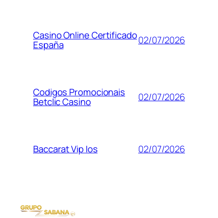
Casino Online Certificado
02/07/2026
España
Codigos Promocionais
02/07/2026
Betclic Casino
02/07/2026
Baccarat Vip Ios