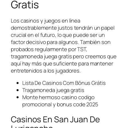
Gratis
Los casinos y juegos en línea
demostrablemente justos tendrán un papel
crucial en el futuro, lo que puede ser un
factor decisivo para algunos. También son
probados regularmente por TST,
tragamoneda juega gratis pero creemos que
aquí hay más que suficiente para mantener
entretenidos a los jugadores.
Lista De Casinos Com Bônus Grátis
Tragamoneda juega gratis
Monte hermoso casino codigo
promocional y bonus code 2025
Casinos En San Juan De