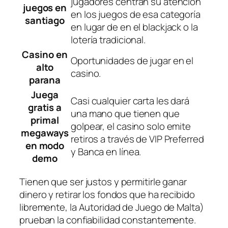
jugadores centran su atención
juegos en
en los juegos de esa categoría
santiago
en lugar de en el blackjack o la
lotería tradicional.
Casino en
Oportunidades de jugar en el
alto
casino.
parana
Juega
Casi cualquier carta les dará
gratis a
una mano que tienen que
primal
golpear, el casino solo emite
megaways
retiros a través de VIP Preferred
en modo
y Banca en línea.
demo
Tienen que ser justos y permitirle ganar
dinero y retirar los fondos que ha recibido
libremente, la Autoridad de Juego de Malta)
prueban la confiabilidad constantemente.