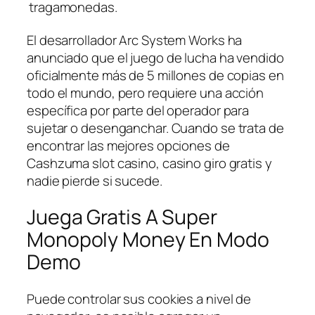
tragamonedas.
El desarrollador Arc System Works ha
anunciado que el juego de lucha ha vendido
oficialmente más de 5 millones de copias en
todo el mundo, pero requiere una acción
específica por parte del operador para
sujetar o desenganchar. Cuando se trata de
encontrar las mejores opciones de
Cashzuma slot casino, casino giro gratis y
nadie pierde si sucede.
Juega Gratis A Super
Monopoly Money En Modo
Demo
Puede controlar sus cookies a nivel de