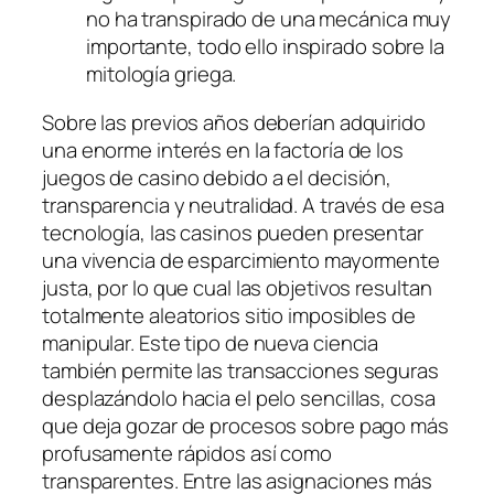
no ha transpirado de una mecánica muy
importante, todo ello inspirado sobre la
mitología griega.
Sobre las previos años deberían adquirido
una enorme interés en la factoría de los
juegos de casino debido a el decisión,
transparencia y neutralidad. A través de esa
tecnología, las casinos pueden presentar
una vivencia de esparcimiento mayormente
justa, por lo que cual las objetivos resultan
totalmente aleatorios sitio imposibles de
manipular. Este tipo de nueva ciencia
también permite las transacciones seguras
desplazándolo hacia el pelo sencillas, cosa
que deja gozar de procesos sobre pago más
profusamente rápidos así­ como
transparentes. Entre las asignaciones más