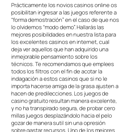
Prácticamente los novios casinos online os
posibilitan ingresar a las juegos referente a
“forma demostración” en el caso de que nos
lo olvidemos “modo demo”. Hallarás las
mejores posibilidades en nuestra lista para
los excelentes casinos en internet, cual
deja ver aquellos que han adquirido una
inmejorable pensamiento sobre los
técnicos. Te recomendamos que emplees
todos los filtros con el fin de acotar la
indagación a estos casinos que si no le
importa hacerse amiga de la grasa ajusten a
hacen de predilecciones. Los juegos de
casino gratuito resultan manera excelente,
y no ha transpirado segura, de probar cero
millas juegos desplazándolo hacia el pelo
gozar de manera sutil sin una opresión
sobre gastar recursos. Uno de los mejores