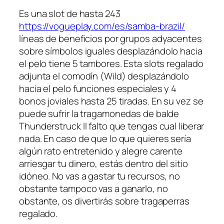
Es una slot de hasta 243
https://vogueplay.com/es/samba-brazil/
líneas de beneficios por grupos adyacentes
sobre símbolos iguales desplazándolo hacia
el pelo tiene 5 tambores. Esta slots regalado
adjunta el comodín (Wild) desplazándolo
hacia el pelo funciones especiales y 4
bonos joviales hasta 25 tiradas. En su vez se
puede sufrir la tragamonedas de balde
Thunderstruck II falto que tengas cual liberar
nada. En caso de que lo que quieres serí­a
algún rato entretenido y alegre carente
arriesgar tu dinero, estás dentro del sitio
idóneo. No vas a gastar tu recursos, no
obstante tampoco vas a ganarlo, no
obstante, os divertirás sobre tragaperras
regalado.