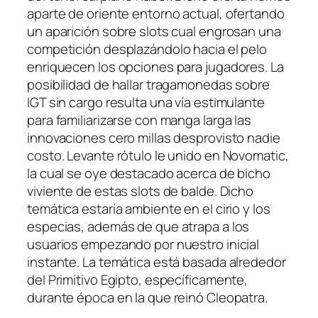
aparte de oriente entorno actual, ofertando
un aparición sobre slots cual engrosan una
competición desplazándolo hacia el pelo
enriquecen los opciones para jugadores. La
posibilidad de hallar tragamonedas sobre
IGT sin cargo resulta una vía estimulante
para familiarizarse con manga larga las
innovaciones cero millas desprovisto nadie
costo. Levante rótulo le unido en Novomatic,
la cual se oye destacado acerca de bicho
viviente de estas slots de balde. Dicho
temática estaría ambiente en el cirio y los
especias, además de que atrapa a los
usuarios empezando por nuestro inicial
instante. La temática está basada alrededor
del Primitivo Egipto, específicamente,
durante época en la que reinó Cleopatra.