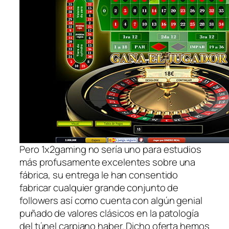
Pero 1x2gaming no serí­a uno para estudios
más profusamente excelentes sobre una
fábrica, su entrega le han consentido
fabricar cualquier grande conjunto de
followers así­ como cuenta con algún genial
puñado de valores clásicos en la patologí­a
del túnel carpiano haber. Dicho oferta hemos