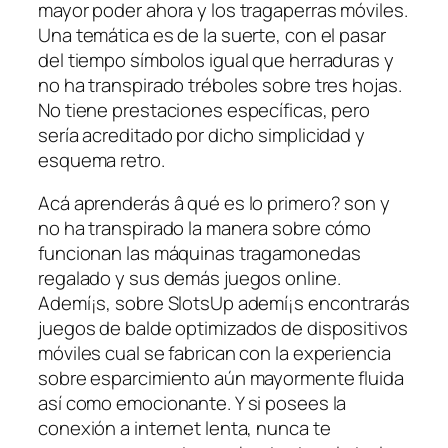
mayor poder ahora y los tragaperras móviles.
Una temática es de la suerte, con el pasar
del tiempo símbolos igual que herraduras y
no ha transpirado tréboles sobre tres hojas.
No tiene prestaciones específicas, pero
serí­a acreditado por dicho simplicidad y
esquema retro.
Acá aprenderás â qué es lo primero? son y
no ha transpirado la manera sobre cómo
funcionan las máquinas tragamonedas
regalado y sus demás juegos online.
Ademí¡s, sobre SlotsUp ademí¡s encontrarás
juegos de balde optimizados de dispositivos
móviles cual se fabrican con la experiencia
sobre esparcimiento aún mayormente fluida
así­ como emocionante. Y si posees la
conexión a internet lenta, nunca te