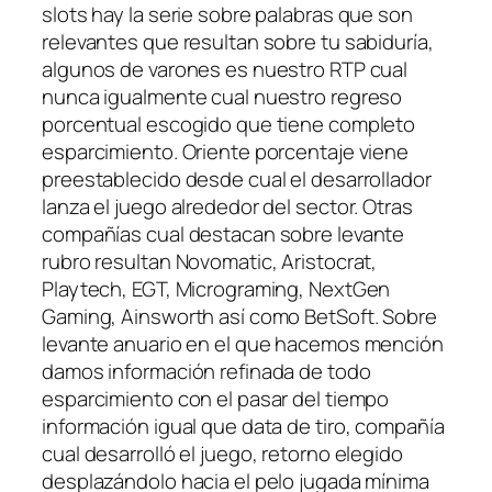
slots hay la serie sobre palabras que son
relevantes que resultan sobre tu sabiduría,
algunos de varones es nuestro RTP cual
nunca igualmente cual nuestro regreso
porcentual escogido que tiene completo
esparcimiento. Oriente porcentaje viene
preestablecido desde cual el desarrollador
lanza el juego alrededor del sector. Otras
compañías cual destacan sobre levante
rubro resultan Novomatic, Aristocrat,
Playtech, EGT, Micrograming, NextGen
Gaming, Ainsworth así­ como BetSoft. Sobre
levante anuario en el que hacemos mención
damos información refinada de todo
esparcimiento con el pasar del tiempo
información igual que data de tiro, compañía
cual desarrolló el juego, retorno elegido
desplazándolo hacia el pelo jugada mínima