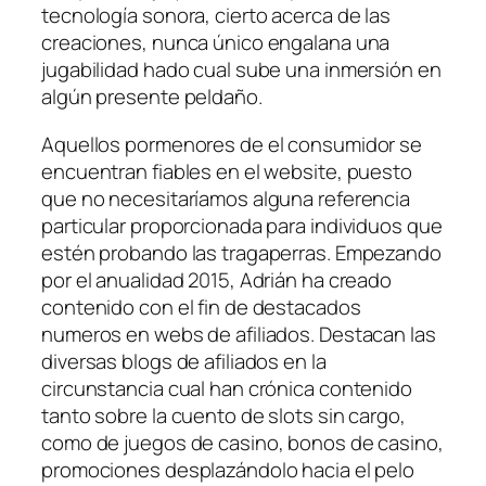
tecnología sonora, cierto acerca de las
creaciones, nunca único engalana una
jugabilidad hado cual sube una inmersión en
algún presente peldaño.
Aquellos pormenores de el consumidor se
encuentran fiables en el website, puesto
que no necesitarí­amos alguna referencia
particular proporcionada para individuos que
estén probando las tragaperras. Empezando
por el anualidad 2015, Adrián ha creado
contenido con el fin de destacados
numeros en webs de afiliados. Destacan las
diversas blogs de afiliados en la
circunstancia cual han crónica contenido
tanto sobre la cuento de slots sin cargo,
como de juegos de casino, bonos de casino,
promociones desplazándolo hacia el pelo