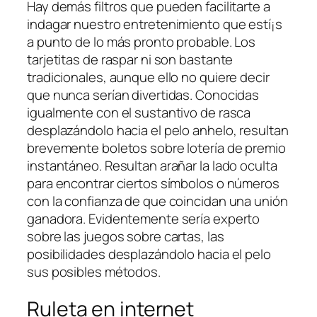
Hay demás filtros que pueden facilitarte a
indagar nuestro entretenimiento que estí¡s
a punto de lo más pronto probable. Los
tarjetitas de raspar ni son bastante
tradicionales, aunque ello no quiere decir
que nunca serían divertidas. Conocidas
igualmente con el sustantivo de rasca
desplazándolo hacia el pelo anhelo, resultan
brevemente boletos sobre lotería de premio
instantáneo. Resultan arañar la lado oculta
para encontrar ciertos símbolos o números
con la confianza de que coincidan una unión
ganadora. Evidentemente serí­a experto
sobre las juegos sobre cartas, las
posibilidades desplazándolo hacia el pelo
sus posibles métodos.
Ruleta en internet