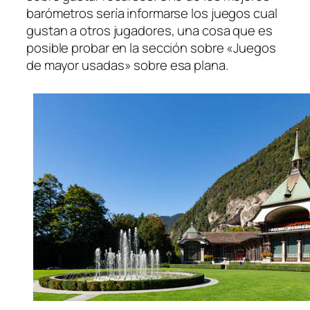
barómetros serí­a informarse los juegos cual
gustan a otros jugadores, una cosa que es
posible probar en la sección sobre «Juegos
de mayor usadas» sobre esa plana.