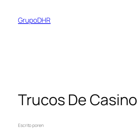
Saltar
al
GrupoDHR
contenido
Trucos De Casino
Escrito por
en