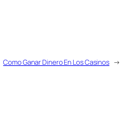
Como Ganar Dinero En Los Casinos
→