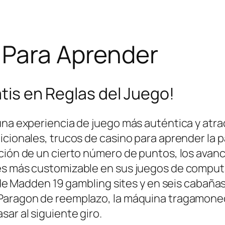
 Para Aprender
atis en Reglas del Juego!
una experiencia de juego más auténtica y atra
cionales, trucos de casino para aprender la pa
ación de un cierto número de puntos, los avan
les más customizable en sus juegos de compu
l de Madden 19 gambling sites y en seis cabañas
Paragon de reemplazo, la máquina tragamoned
ar al siguiente giro.