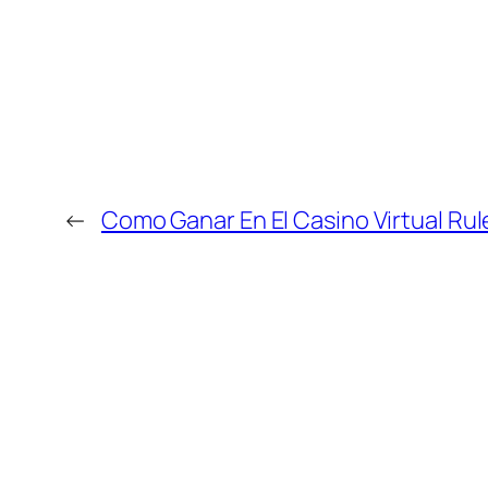
←
Como Ganar En El Casino Virtual Rul