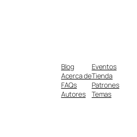
Blog
Eventos
Acerca de
Tienda
FAQs
Patrones
Autores
Temas