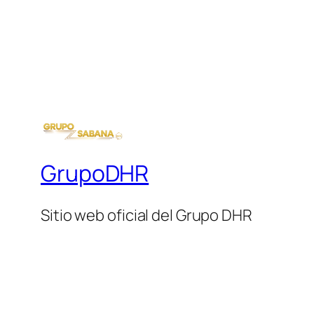
GrupoDHR
Sitio web oficial del Grupo DHR