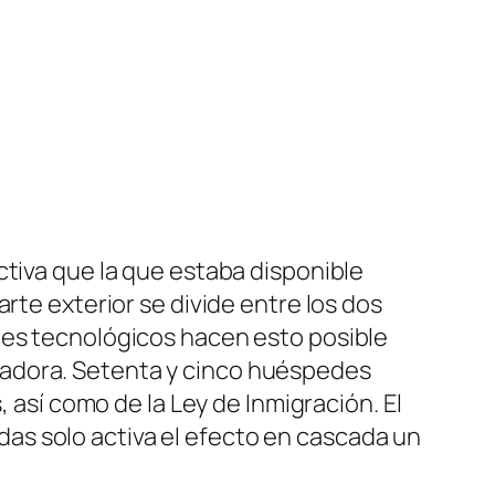
ctiva que la que estaba disponible
rte exterior se divide entre los dos
ces tecnológicos hacen esto posible
tadora. Setenta y cinco huéspedes
, así como de la Ley de Inmigración. El
as solo activa el efecto en cascada un