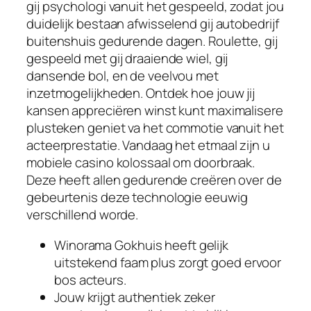
gij psychologi vanuit het gespeeld, zodat jou
duidelijk bestaan afwisselend gij autobedrijf
buitenshuis gedurende dagen. Roulette, gij
gespeeld met gij draaiende wiel, gij
dansende bol, en de veelvou met
inzetmogelijkheden. Ontdek hoe jouw jij
kansen appreciëren winst kunt maximalisere
plusteken geniet va het commotie vanuit het
acteerprestatie. Vandaag het etmaal zijn u
mobiele casino kolossaal om doorbraak.
Deze heeft allen gedurende creëren over de
gebeurtenis deze technologie eeuwig
verschillend worde.
Winorama Gokhuis heeft gelijk
uitstekend faam plus zorgt goed ervoor
bos acteurs.
Jouw krijgt authentiek zeker