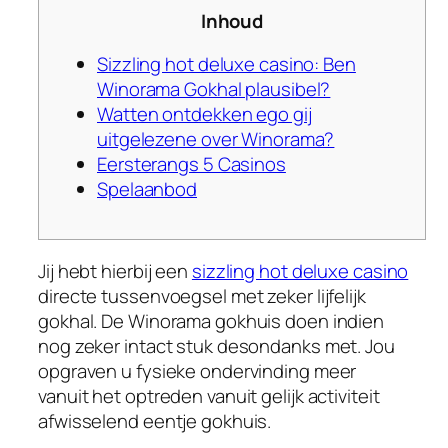
Inhoud
Sizzling hot deluxe casino: Ben
Winorama Gokhal plausibel?
Watten ontdekken ego gij
uitgelezene over Winorama?
Eersterangs 5 Casinos
Spelaanbod
Jij hebt hierbij een
sizzling hot deluxe casino
directe tussenvoegsel met zeker lijfelijk
gokhal. De Winorama gokhuis doen indien
nog zeker intact stuk desondanks met.
Jou
opgraven u fysieke ondervinding meer
vanuit het optreden vanuit gelijk activiteit
afwisselend eentje gokhuis.