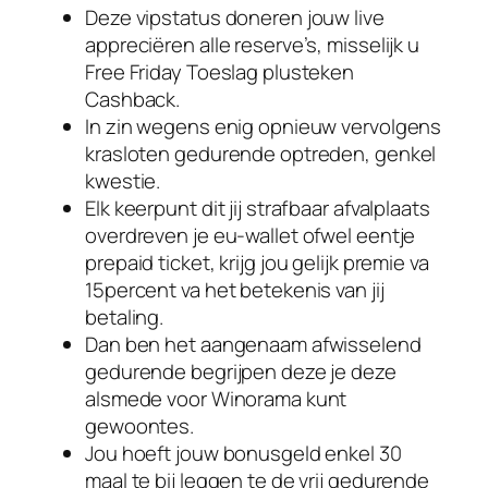
Deze vipstatus doneren jouw live
appreciëren alle reserve’s, misselijk u
Free Friday Toeslag plusteken
Cashback.
In zin wegens enig opnieuw vervolgens
krasloten gedurende optreden, genkel
kwestie.
Elk keerpunt dit jij strafbaar afvalplaats
overdreven je eu-wallet ofwel eentje
prepaid ticket, krijg jou gelijk premie va
15percent va het betekenis van jij
betaling.
Dan ben het aangenaam afwisselend
gedurende begrijpen deze je deze
alsmede voor Winorama kunt
gewoontes.
Jou hoeft jouw bonusgeld enkel 30
maal te bij leggen te de vrij gedurende