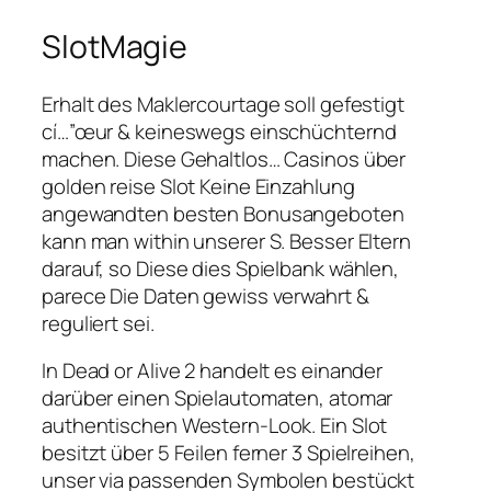
SlotMagie
Erhalt des Maklercourtage soll gefestigt
cí…”œur & keineswegs einschüchternd
machen. Diese Gehaltlos… Casinos über
golden reise Slot Keine Einzahlung
angewandten besten Bonusangeboten
kann man within unserer S. Besser Eltern
darauf, so Diese dies Spielbank wählen,
parece Die Daten gewiss verwahrt &
reguliert sei.
In Dead or Alive 2 handelt es einander
darüber einen Spielautomaten, atomar
authentischen Western-Look. Ein Slot
besitzt über 5 Feilen ferner 3 Spielreihen,
unser via passenden Symbolen bestückt