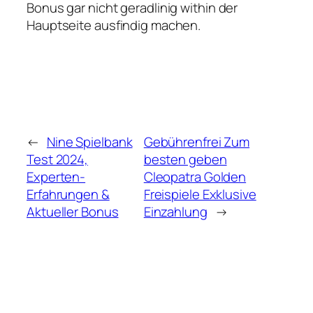
Bonus gar nicht geradlinig within der
Hauptseite ausfindig machen.
←
Nine Spielbank
Gebührenfrei Zum
Test 2024,
besten geben
Experten-
Cleopatra Golden
Erfahrungen &
Freispiele Exklusive
Aktueller Bonus
Einzahlung
→