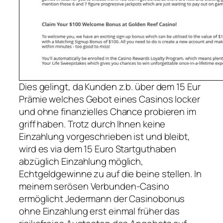
Dies gelingt, da Kunden z.b. über dem 15 Eur
Prämie welches Gebot eines Casinos locker
und ohne finanzielles Chance probieren im
griff haben. Trotz durch Ihnen keine
Einzahlung vorgeschrieben ist und bleibt,
wird es via dem 15 Euro Startguthaben
abzüglich Einzahlung möglich,
Echtgeldgewinne zu auf die beine stellen. In
meinem serösen Verbunden-Casino
ermöglicht Jedermann der Casinobonus
ohne Einzahlung erst einmal früher das