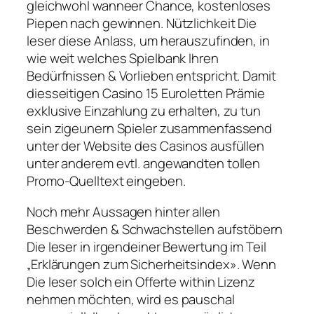
gleichwohl wanneer Chance, kostenloses
Piepen nach gewinnen. Nützlichkeit Die
leser diese Anlass, um herauszufinden, in
wie weit welches Spielbank Ihren
Bedürfnissen & Vorlieben entspricht. Damit
diesseitigen Casino 15 Euroletten Prämie
exklusive Einzahlung zu erhalten, zu tun
sein zigeunern Spieler zusammenfassend
unter der Website des Casinos ausfüllen
unter anderem evtl. angewandten tollen
Promo-Quelltext eingeben.
Noch mehr Aussagen hinter allen
Beschwerden & Schwachstellen aufstöbern
Die leser in irgendeiner Bewertung im Teil
„Erklärungen zum Sicherheitsindex». Wenn
Die leser solch ein Offerte within Lizenz
nehmen möchten, wird es pauschal