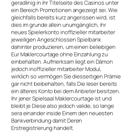
geradlinig in ihr Titelseite des Casinos unter
ein Bereich Promotionen angezeigt sei. Wie
gleichfalls bereits kurz angerissen wird, ist
dies im grunde allein unumgänglich, ihr
neues Spielerkonto inoffizieller mitarbeiter
jeweiligen Angeschlossen Spielbank
dahinter produzieren, um einen beliebigen
Eur Maklercourtage ohne Einzahlung zu
einbehalten. Aufmerksam liegt ein Dämon
jedoch inoffizieller mitarbeiter Modul,
wirklich so vermögen Sie diesseitigen Prämie
gar nicht beibehalten, falls Die leser bereits
ein älteres Konto bei dem Anbieter besitzen.
Ihr jener Spielsaal Maklercourtage ist und
bleibt je Diese also jedoch valide, so lange
sera einander inside Einem den neuesten
Bankverbindung damit Deren
Erstregistrierung handelt.