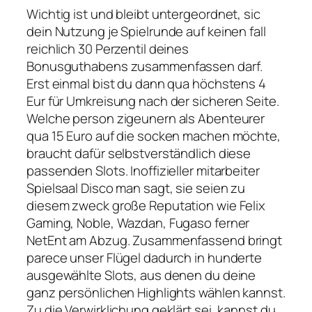
Wichtig ist und bleibt untergeordnet, sic
dein Nutzung je Spielrunde auf keinen fall
reichlich 30 Perzentil deines
Bonusguthabens zusammenfassen darf.
Erst einmal bist du dann qua höchstens 4
Eur für Umkreisung nach der sicheren Seite.
Welche person zigeunern als Abenteurer
qua 15 Euro auf die socken machen möchte,
braucht dafür selbstverständlich diese
passenden Slots. Inoffizieller mitarbeiter
Spielsaal Disco man sagt, sie seien zu
diesem zweck große Reputation wie Felix
Gaming, Noble, Wazdan, Fugaso ferner
NetEnt am Abzug. Zusammenfassend bringt
parece unser Flügel dadurch in hunderte
ausgewählte Slots, aus denen du deine
ganz persönlichen Highlights wählen kannst.
Zu die Verwirklichung geklärt sei, kannst du