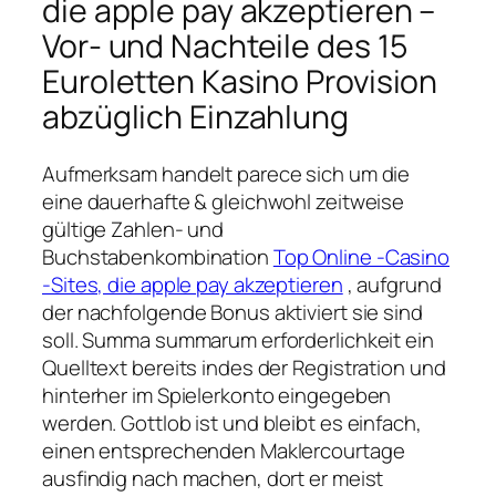
die apple pay akzeptieren –
Vor- und Nachteile des 15
Euroletten Kasino Provision
abzüglich Einzahlung
Aufmerksam handelt parece sich um die
eine dauerhafte & gleichwohl zeitweise
gültige Zahlen- und
Buchstabenkombination
Top Online -Casino
-Sites, die apple pay akzeptieren
, aufgrund
der nachfolgende Bonus aktiviert sie sind
soll. Summa summarum erforderlichkeit ein
Quelltext bereits indes der Registration und
hinterher im Spielerkonto eingegeben
werden. Gottlob ist und bleibt es einfach,
einen entsprechenden Maklercourtage
ausfindig nach machen, dort er meist