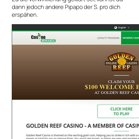
dann jedoch andere Pipapo der S. pro dich
erspähen.