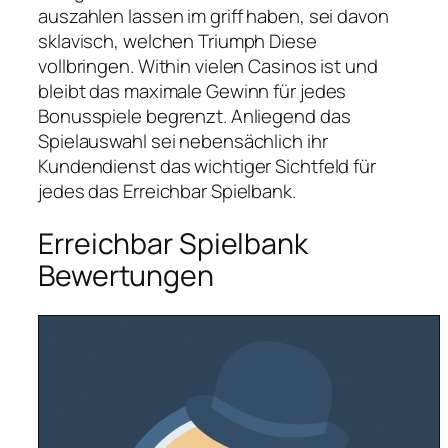
auszahlen lassen im griff haben, sei davon
sklavisch, welchen Triumph Diese
vollbringen. Within vielen Casinos ist und
bleibt das maximale Gewinn für jedes
Bonusspiele begrenzt. Anliegend das
Spielauswahl sei nebensächlich ihr
Kundendienst das wichtiger Sichtfeld für
jedes das Erreichbar Spielbank.
Erreichbar Spielbank
Bewertungen