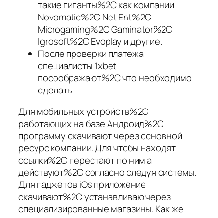
такие гиганты%2C как компании
Novomatic%2C Net Ent%2C
Microgaming%2C Gaminator%2C
Igrosoft%2C Evoplay и другие.
После проверки платежа
специалисты 1xbet
посоображают%2C что необходимо
сделать.
Для мобильных устройств%2C
работающих на базе Андроид%2C
программу скачивают через основной
ресурс компании. Для чтобы находят
ссылки%2C перестают по ним а
действуют%2C согласно следуя системы.
Для гаджетов iOs приложение
скачивают%2C устанавливаю через
специализированные магазины. Как же