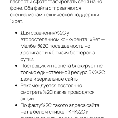
паспорт и сфотографировать себя на но
фоне. Оба файла отправляются
специалистам технической поддержки
1xbet.
Ддя сравнения%2C у
второстепенном конкурента 1xBet —
Мелбет%2C посещаемость но
достигает и 40 тысяч беттеров а
сутки.
Поставщик интернета блокирует не
только единственной ресурс БК%2C
даже и зеркальные сайты.
Рекомендуется постоянно
смотреть%2C какие проводятся
акции.
По факту%2C такого адреса сайта
нет в белом списке РКН%2C и