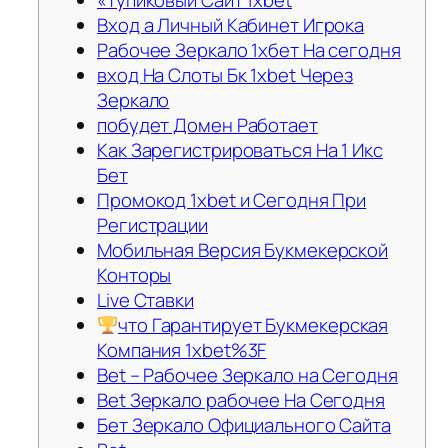
«тупиковый Сайт 1xbet
Вход а Личный Кабинет Игрока
Рабочее Зеркало 1хбет На сегодня
вход На Слоты Бк 1xbet Через
Зеркало
побудет Домен Работает
Как Зарегистрироваться На 1 Икс
Бет
Промокод 1xbet и Сегодня При
Регистрации
Мобильная Версия Букмекерской
Конторы
Live Ставки
что Гарантирует Букмекерская
Компания 1xbet%3F
Bet – Рабочее Зеркало на Сегодня
Bet Зеркало рабочее На Сегодня
Бет Зеркало Официального Сайта