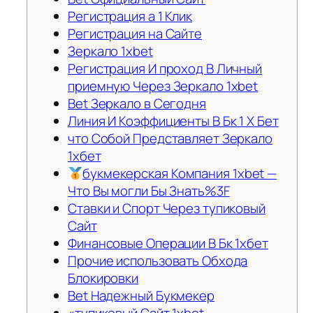
Регистрация а 1 Клик
Регистрация на Сайте
Зеркало 1xbet
Регистрация И проход В Личный
приемную Через Зеркало 1xbet
Bet Зеркало в Сегодня
Линия И Коэффициенты В Бк 1 Х Бет
что Собой Представляет Зеркало
1хбет
букмекерская Компания 1xbet —
Что Вы могли Бы Знать%3F
Ставки и Спорт Через тупиковый
Сайт
Финансовые Операции В Бк 1хбет
Прочие использовать Обхода
Блокировки
Bet Надежный Букмекер