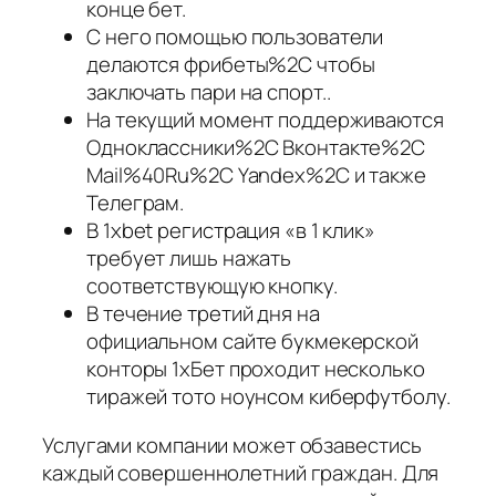
конце бет.
С него помощью пользователи
делаются фрибеты%2C чтобы
заключать пари на спорт..
На текущий момент поддерживаются
Одноклассники%2C Вконтакте%2C
Mail%40Ru%2C Yandex%2C и также
Телеграм.
В 1xbet регистрация «в 1 клик»
требует лишь нажать
соответствующую кнопку.
В течение третий дня на
официальном сайте букмекерской
конторы 1хБет проходит несколько
тиражей тото ноунсом киберфутболу.
Услугами компании может обзавестись
каждый совершеннолетний граждан. Для