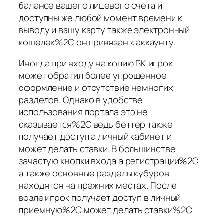
балансе вашего лицевого счета и
доступны же любой момент времени к
выводу и вашу карту также электронный
кошелек%2C он привязан к аккаунту.
Иногда при входу на копию БК игрок
может обратил более упрощенное
оформление и отсутствие немногих
разделов. Однако в удобстве
использования портала это не
сказывается%2C ведь беттер также
получает доступ а личный кабинет и
может делать ставки. В большинстве
зачастую кнопки входа а регистрации%2C
а также основные разделы кубуров
находятся на прежних местах. После
возле игрок получает доступ в личный
приемную%2C может делать ставки%2C