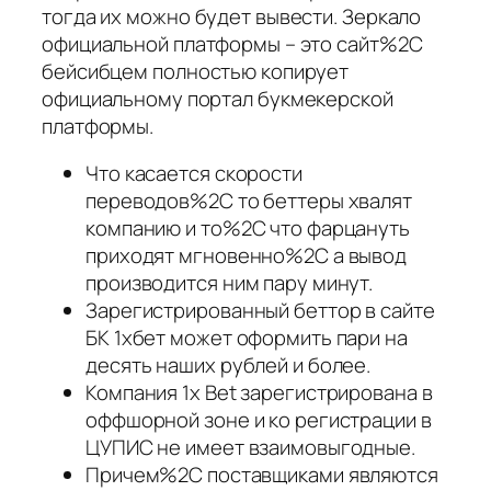
тогда их можно будет вывести. Зеркало
официальной платформы – это сайт%2C
бейсибцем полностью копирует
официальному портал букмекерской
платформы.
Что касается скорости
переводов%2C то беттеры хвалят
компанию и то%2C что фарцануть
приходят мгновенно%2C а вывод
производится ним пару минут.
Зарегистрированный беттор в сайте
БК 1хбет может оформить пари на
десять наших рублей и более.
Компания 1x Bet зарегистрирована в
оффшорной зоне и ко регистрации в
ЦУПИС не имеет взаимовыгодные.
Причем%2C поставщиками являются