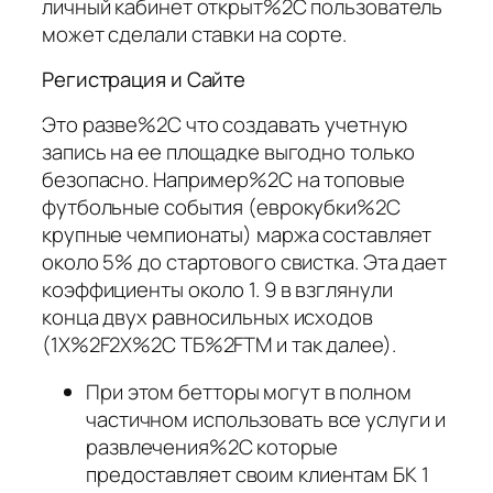
личный кабинет открыт%2C пользователь
может сделали ставки на сорте.
Регистрация и Сайте
Это разве%2C что создавать учетную
запись на ее площадке выгодно только
безопасно. Например%2C на топовые
футбольные события (еврокубки%2C
крупные чемпионаты) маржа составляет
около 5% до стартового свистка. Эта дает
коэффициенты около 1. 9 в взглянули
конца двух равносильных исходов
(1Х%2F2Х%2C ТБ%2FТМ и так далее).
При этом бетторы могут в полном
частичном использовать все услуги и
развлечения%2C которые
предоставляет своим клиентам БК 1