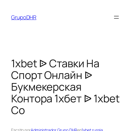
Saltar
al
GrupoDHR
contenido
1xbet ᐉ Ставки На
Спорт Онлайн ᐉ
Букмекерская
Контора 1хбет ᐉ 1xbet
Co
Escrito por
Administrador Grupo DHR
en
1xbet russia