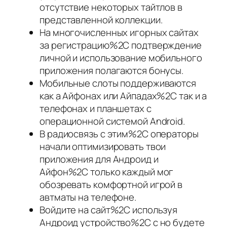
отсутствие некоторых тайтлов в
представленной коллекции.
На многочисленных игорных сайтах
за регистрацию%2C подтверждение
личной и использование мобильного
приложения полагаются бонусы.
Мобильные слоты поддерживаются
как а Айфонах или Айпадах%2C так и а
телефонах и планшетах с
операционной системой Android.
В радиосвязь с этим%2C операторы
начали оптимизировать твои
приложения для Андроид и
Айфон%2C только каждый мог
обозревать комфортной игрой в
автматы на телефоне.
Войдите на сайт%2C используя
Андроид устройство%2C с но будете