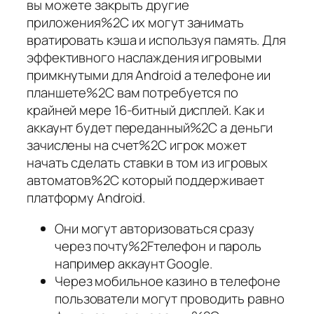
вы можете закрыть другие
приложения%2C их могут занимать
вратировать кэша и используя память. Для
эффективного наслаждения игровыми
примкнутыми для Android а телефоне ии
планшете%2C вам потребуется по
крайней мере 16-битный дисплей. Как и
аккаунт будет переданный%2C а деньги
зачислены на счет%2C игрок может
начать сделать ставки в том из игровых
автоматов%2C который поддерживает
платформу Android.
Они могут авторизоваться сразу
через почту%2Fтелефон и пароль
например аккаунт Google.
Через мобильное казино в телефоне
пользователи могут проводить равно