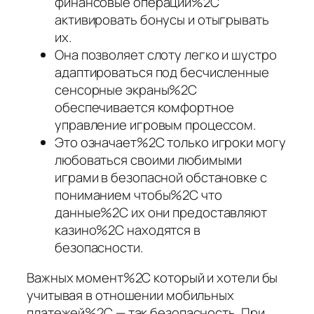
финансовые операции%2C
активировать бонусы и отыгрывать
их.
Она позволяет слоту легко и шустро
адаптироваться под бесчисленные
сенсорные экраны%2C
обеспечивается комфортное
управление игровым процессом.
Это означает%2C только игроки могу
любоваться своими любимыми
играми в безопасной обстановке с
пониманием чтобы%2C что
данные%2C их они предоставляют
казино%2C находятся в
безопасности.
Важных момент%2C который и хотели бы
учитывая в отношении мобильных
платежей%2C — так безопасность. При