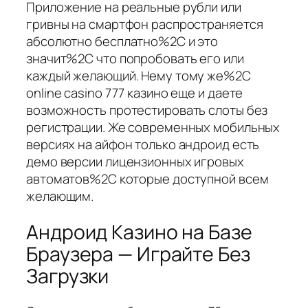
Приложение на реальные рубли или
гривны на смартфон распространяется
абсолютно бесплатно%2C и это
значит%2C что попробовать его или
каждый желающий. Нему тому же%2C
online casino 777 казино еще и даете
возможность протестировать слоты без
регистрации. Же современных мобильных
версиях на айфон только андроид есть
демо версии лицензионных игровых
автоматов%2C которые доступной всем
желающим.
Андроид Казино на Базе
Браузера — Играйте Без
Загрузки