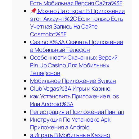
Есть Мобильная Версия Сайта%3F
Можно Ли открыл В Приложении
этот Аккаунт%2C Если только Есть
Учетная Запись На Сайте
Cosmolot%3F
Casino X%3A Скачать Приложение
а Мобильный Телефон
Особенности Скачанных Версий
Pin Up Casino Для Мобильных
Телефонов
Мобильное Приложение Вулкан
Club Vegas%3A Игры и Казино
как Установить Приложение в Ios
Или Android%3A
Регистрация и Приложении Пин-ап
Инструкция По Установке Apk
Приложения а Android
а Играть В Мобильные Казино