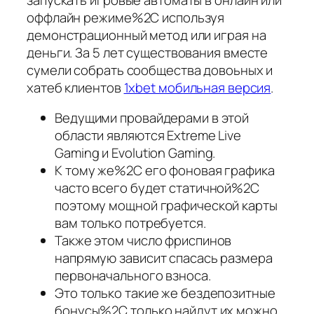
оффлайн режиме%2C используя
демонстрационный метод или играя на
деньги. За 5 лет существования вместе
сумели собрать сообщества довоьных и
хатеб клиентов
1xbet мобильная версия
.
Ведущими провайдерами в этой
области являются Extreme Live
Gaming и Evolution Gaming.
К тому же%2C его фоновая графика
часто всего будет статичной%2C
поэтому мощной графической карты
вам только потребуется.
Также этом число фриспинов
напрямую зависит спасась размера
первоначального взноса.
Это только такие же бездепозитные
бонусы%2C только найдут их можно