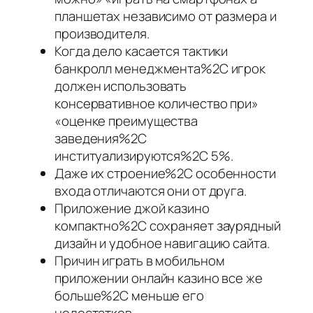
планшетах независимо от размера и
производителя.
Когда дело касается тактики
банкролл менеджмента%2C игрок
должен использовать
консервативное количество при»
«оценке преимущества
заведения%2C
институализируются%2C 5%.
Даже их строение%2C особенности
входа отличаются они от друга.
Приложение джой казино
компактно%2C сохраняет заурядный
дизайн и удобное навигацию сайта.
Причин играть в мобильном
приложении онлайн казино все же
больше%2C меньше его
недостатков.