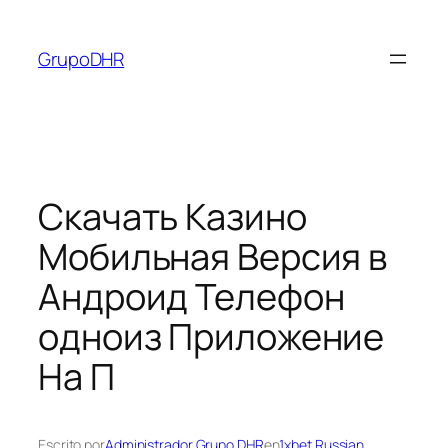
Saltar
al
GrupoDHR
contenido
Скачать Казино
Мобильная Версия в
Андроид Телефон
одноиз Приложение
На П
Escrito por
Administrador Grupo DHR
en
1xbet Russian