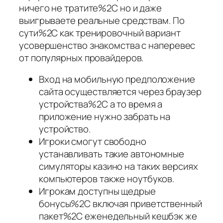
ничего не тратите%2C но и даже
выигрываете реальные средствам. По
сути%2C как тренировочный вариант
усовершенство знакомства с наперевес
от популярных провайдеров.
Вход на мобильную предположение
сайта осуществляется через браузер
устройства%2C а то время а
приложение нужно забрать на
устройство.
Игроки смогут свободно
устанавливать такие автономные
симуляторы казино на таких версиях
компьютеров также ноутбуков.
Игрокам доступны щедрые
бонусы%2C включая приветственный
пакет%2C еженедельный кешбэк же