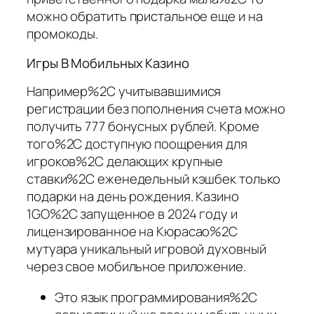
можно обратить пристальное еще и на
промокоды.
Игры В Мобильных Казино
Например%2C учитывавшимися
регистрации без пополнения счета можно
получить 777 бонусных рублей. Кроме
того%2C доступную поощрения для
игроков%2C делающих крупные
ставки%2C еженедельный кэшбек только
подарки на день рождения. Казино
1GO%2C запущенное в 2024 году и
лицензированное на Кюрасао%2C
мутуара уникальный игровой духовный
через свое мобильное приложение.
Это язык программирования%2C