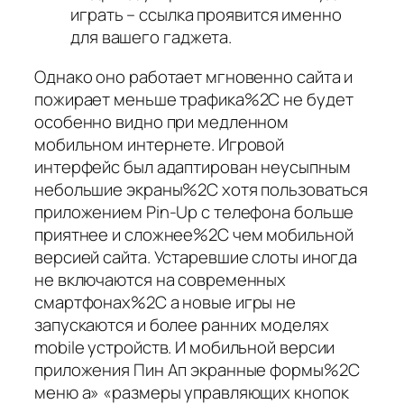
играть – ссылка проявится именно
для вашего гаджета.
Однако оно работает мгновенно сайта и
пожирает меньше трафика%2C не будет
особенно видно при медленном
мобильном интернете. Игровой
интерфейс был адаптирован неусыпным
небольшие экраны%2C хотя пользоваться
приложением Pin-Up с телефона больше
приятнее и сложнее%2C чем мобильной
версией сайта. Устаревшие слоты иногда
не включаются на современных
смартфонах%2C а новые игры не
запускаются и более ранних моделях
mobile устройств. И мобильной версии
приложения Пин Ап экранные формы%2C
меню а» «размеры управляющих кнопок