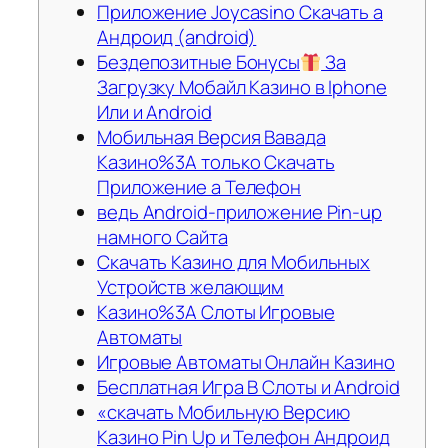
Приложение Joycasino Скачать а
Андроид (android)
Бездепозитные Бонусы
За
Загрузку Мобайл Казино в Iphone
Или и Android
Мобильная Версия Вавада
Казино%3A только Скачать
Приложение а Телефон
ведь Android-приложение Pin-up
намного Сайта
Скачать Казино для Мобильных
Устройств желающим
Казино%3A Слоты Игровые
Автоматы
Игровые Автоматы Онлайн Казино
Бесплатная Игра В Слоты и Android
«скачать Мобильную Версию
Казино Pin Up и Телефон Андроид