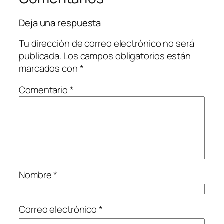
Deja una respuesta
Tu dirección de correo electrónico no será
publicada.
Los campos obligatorios están
marcados con
*
Comentario
*
Nombre
*
Correo electrónico
*