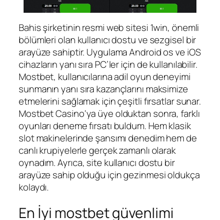
Bahis şirketinin resmi web sitesi 1win, önemli
bölümleri olan kullanıcı dostu ve sezgisel bir
arayüze sahiptir. Uygulama Android os ve iOS
cihazların yanı sıra PC’ler için de kullanılabilir.
Mostbet, kullanıcılarına adil oyun deneyimi
sunmanın yanı sıra kazançlarını maksimize
etmelerini sağlamak için çeşitli fırsatlar sunar.
Mostbet Casino‘ya üye olduktan sonra, farklı
oyunları deneme fırsatı buldum. Hem klasik
slot makinelerinde şansımı denedim hem de
canlı krupiyelerle gerçek zamanlı olarak
oynadım. Ayrıca, site kullanıcı dostu bir
arayüze sahip olduğu için gezinmesi oldukça
kolaydı.
En İyi mostbet güvenlimi