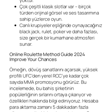
yoktur.
Çok çeşitli klasik slotlar var – birçok
türden orijinal görsel ve ses tasarımına
sahip yüzlerce oyun.
Canlı krupiyeler eşliğinde oynayacağınız
black jack, rulet, poker ve daha fazlası,
size gerçek bir kumarhane atmosferi
sunar.
Online Roulette Method Guide 2024
Improve Your Chances
Örneğin, dövüş sanatlarını açarsak, yüksek
profilli UFC’den yerel RCC’ye kadar çok
sayıda MMA promosyonu görürüz. Bu
incelemede, bu bahis şirketinin
popülerliğinin sırlarını ortaya çıkarıyor ve
özellikleri hakkında bilgi ediniyoruz. Hesaba
para aktarma zamanı 5 dakikadan fazla