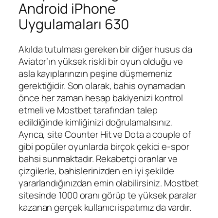
Android iPhone
Uygulamaları 630
Akılda tutulması gereken bir diğer husus da
Aviator’ın yüksek riskli bir oyun olduğu ve
asla kayıplarınızın peşine düşmemeniz
gerektiğidir. Son olarak, bahis oynamadan
önce her zaman hesap bakiyenizi kontrol
etmeli ve Mostbet tarafından talep
edildiğinde kimliğinizi doğrulamalısınız.
Ayrıca, site Counter Hit ve Dota a couple of
gibi popüler oyunlarda birçok çekici e-spor
bahsi sunmaktadır. Rekabetçi oranlar ve
çizgilerle, bahislerinizden en iyi şekilde
yararlandığınızdan emin olabilirsiniz. Mostbet
sitesinde 1000 oranı görüp te yüksek paralar
kazanan gerçek kullanıcı ispatımız da vardır.