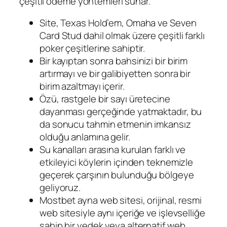
çeşitli ödeme yöntemleri sunar.
Site, Texas Hold’em, Omaha ve Seven
Card Stud dahil olmak üzere çeşitli farklı
poker çeşitlerine sahiptir.
Bir kayıptan sonra bahsinizi bir birim
artırmayı ve bir galibiyetten sonra bir
birim azaltmayı içerir.
Özü, rastgele bir sayı üretecine
dayanması gerçeğinde yatmaktadır, bu
da sonucu tahmin etmenin imkansız
olduğu anlamına gelir.
Su kanalları arasına kurulan farklı ve
etkileyici köylerin içinden teknemizle
geçerek çarşının bulunduğu bölgeye
geliyoruz.
Mostbet ayna web sitesi, orijinal, resmi
web sitesiyle aynı içeriğe ve işlevselliğe
sahip bir yedek veya alternatif web