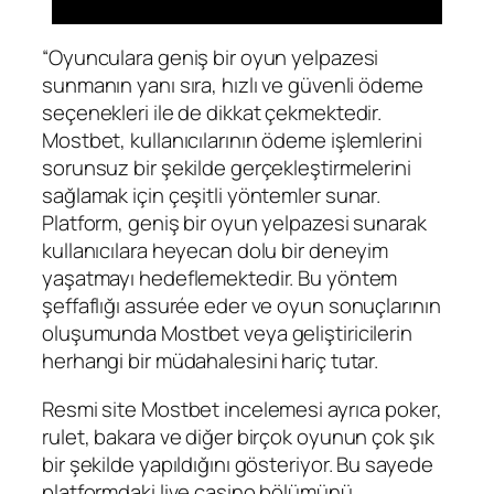
“Oyunculara geniş bir oyun yelpazesi
sunmanın yanı sıra, hızlı ve güvenli ödeme
seçenekleri ile de dikkat çekmektedir.
Mostbet, kullanıcılarının ödeme işlemlerini
sorunsuz bir şekilde gerçekleştirmelerini
sağlamak için çeşitli yöntemler sunar.
Platform, geniş bir oyun yelpazesi sunarak
kullanıcılara heyecan dolu bir deneyim
yaşatmayı hedeflemektedir. Bu yöntem
şeffaflığı assurée eder ve oyun sonuçlarının
oluşumunda Mostbet veya geliştiricilerin
herhangi bir müdahalesini hariç tutar.
Resmi site Mostbet incelemesi ayrıca poker,
rulet, bakara ve diğer birçok oyunun çok şık
bir şekilde yapıldığını gösteriyor. Bu sayede
platformdaki live casino bölümünü