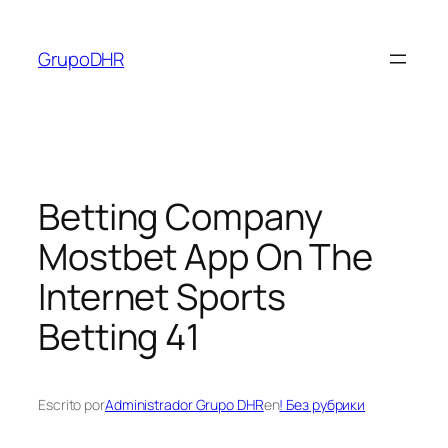
Saltar
al
GrupoDHR
contenido
Betting Company
Mostbet App On The
Internet Sports
Betting 41
Escrito por
Administrador Grupo DHR
en
! Без рубрики