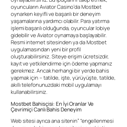
oyuncuların Aviator Casino’da Mostbet
oynarken keyifli ve başarılı bir deneyim
yaşamalarına yardımcı olabilir. Para yatırma
işlemi başarılı olduğunda, oyuncular lobiye
gidebilir ve Aviator oynamaya başlayabilir.
Resmi internet sitesinden ya da Mostbet
uygulamasından yeni bir profil
oluşturabilirsiniz. Siteye erişim ücretsizdir,
kayıt ve yetkilendirme için ödeme yapmanız
gerekmez. Ancak herhangi bir yerde bahis
yapmak için – tatilde, işte, yürüyüşte, tatilde,
akıllı telefonunuzdaki mobil uygulamayı
kullanabilirsiniz.
Mostbet Bahisçisi: En İyi Oranlar Ve
Çevrimiçi Canlı Bahis Deneyim
Web sitesi ayrıca ana sitenin” “engellenmesi