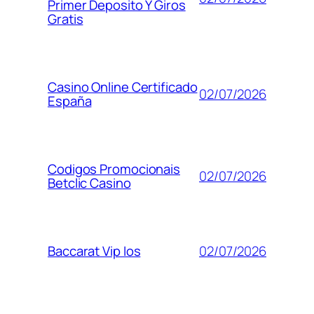
Primer Deposito Y Giros
Gratis
Casino Online Certificado
02/07/2026
España
Codigos Promocionais
02/07/2026
Betclic Casino
02/07/2026
Baccarat Vip Ios