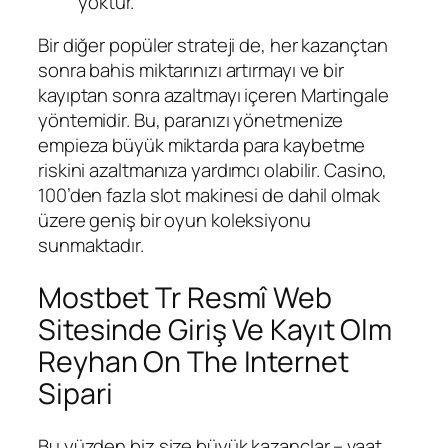
yoktur.
Bir diğer popüler strateji de, her kazançtan
sonra bahis miktarınızı artırmayı ve bir
kayıptan sonra azaltmayı içeren Martingale
yöntemidir. Bu, paranızı yönetmenize
empieza büyük miktarda para kaybetme
riskini azaltmanıza yardımcı olabilir. Casino,
100’den fazla slot makinesi de dahil olmak
üzere geniş bir oyun koleksiyonu
sunmaktadır.
Mostbet Tr Resmî Web
Sitesinde Giriş Ve Kayıt Olm
Reyhan On The Internet
Sipari
Bu yüzden biz size büyük kazançlar – vaat