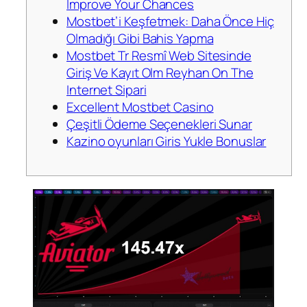
Improve Your Chances
Mostbet’i Keşfetmek: Daha Önce Hiç
Olmadığı Gibi Bahis Yapma
Mostbet Tr Resmî Web Sitesinde
Giriş Ve Kayıt Olm Reyhan On The
Internet Sipari
Excellent Mostbet Casino
Çeşitli Ödeme Seçenekleri Sunar
Kazino oyunları Giris Yukle Bonuslar