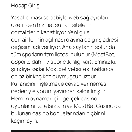
Hesap Girişi
Yasak olması sebebiyle web sağlayıcıları
üzerinden hizmet sunan sitelerin
domainlerin kapatılıyor. Yeni giriş
domainlerinin açılması olayına da giriş adresi
değişimi adı veriliyor. Ana sayfanın solunda
tüm sporların tam listesi bulunur (MostBet,
eSports dahil 17 spor etkinligi var). Eminiz ki,
şimdiye kadar Mostbet vebsitesi hakkında
en az bir kaç kez duymuşsunuzdur.
Kullanıcının işletmeye cevap vermemesi
nedeniyle yorum yayından kaldırılmıştır.
Hemen oynamak için gerçek casino
oyunlarını ücretsiz alın ve MostBet Casino’da
bulunan casino bonuslarından hiçbirini
kaçırmayın.