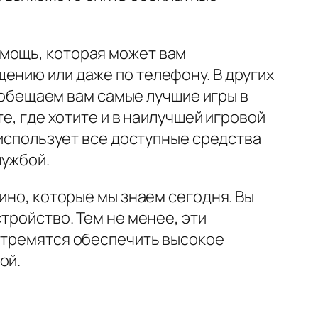
омощь, которая может вам
ению или даже по телефону. В других
ы обещаем вам самые лучшие игры в
е, где хотите и в наилучшей игровой
 использует все доступные средства
лужбой.
ино, которые мы знаем сегодня. Вы
тройство. Тем не менее, эти
 стремятся обеспечить высокое
ой.