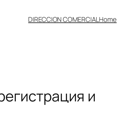
DIRECCION COMERCIAL
Home
 регистрация и