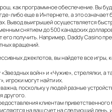
орош, как программное обеспечение. Вы буд
где-либо еще в Интернете, а это означает 
ах. Вывод выигрышей осуществляется быстр
ременным снятием до 500 канадских долларов
ят его получить. Например, Daddy Casino п
тных вращений.
ссивных джекпотов, вы найдете все игры, к
 «Звездных войн» и «Чужие», стрелялки, а т
», игроки могут найти их.
ажна, поскольку у людей разные устройств
я другого.
предоставления клиентам приветственного 
сляются на ваш счет на следующий день, 