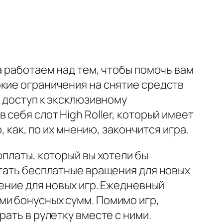
а работаем над тем, чтобы помочь вам
окие ограничения на снятие средств
т доступ к эксклюзивному
себя слот High Roller, который имеет
, как, по их мнению, закончится игра.
оплаты, который вы хотели бы
отать бесплатные вращения для новых
дение для новых игр. Ежедневный
ми бонусных сумм. Помимо игр,
ать в рулетку вместе с ними.