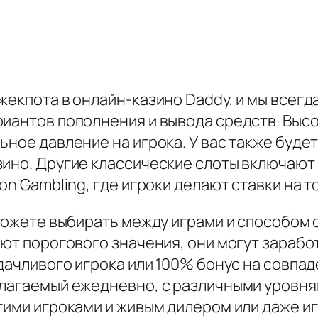
жекпота в онлайн-казино Daddy, и мы всегд
риантов пополнения и вывода средств. Выс
ьное давление на игрока. У вас также буде
ино. Другие классические слоты включают в 
n Gambling, где игроки делают ставки на то
 можете выбирать между играми и способом 
ают порогового значения, они могут зараб
удачливого игрока или 100% бонус на совпа
длагаемый ежедневно, с различными уровня
гими игроками и живым дилером или даже игр