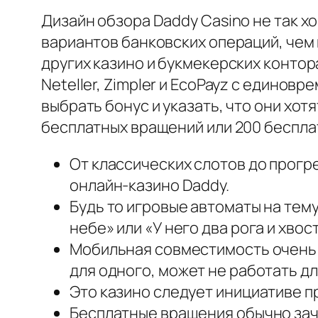
Дизайн обзора Daddy Casino не так х
вариантов банковских операций, чем 
других казино и букмекерских контор
Neteller, Zimpler и EcoPayz с единов
выбрать бонус и указать, что они хот
бесплатных вращений или 200 беспла
От классических слотов до прогре
онлайн-казино Daddy.
Будь то игровые автоматы на тему
небе» или «У него два рога и хвост
Мобильная совместимость очень в
для одного, может не работать дл
Это казино следует инициативе 
Бесплатные вращения обычно зачи