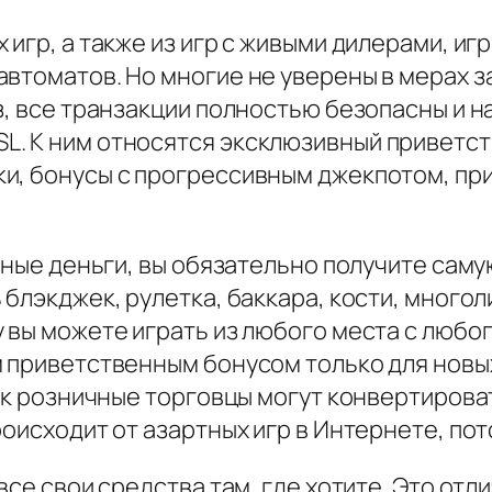
игр, а также из игр с живыми дилерами, иг
втоматов. Но многие не уверены в мерах з
з, все транзакции полностью безопасны и н
. К ним относятся эксклюзивный приветст
и, бонусы с прогрессивным джекпотом, при
льные деньги, вы обязательно получите са
 блэкджек, рулетка, баккара, кости, много
 вы можете играть из любого места с любо
м приветственным бонусом только для новых
как розничные торговцы могут конвертирова
оисходит от азартных игр в Интернете, пот
все свои средства там, где хотите. Это от