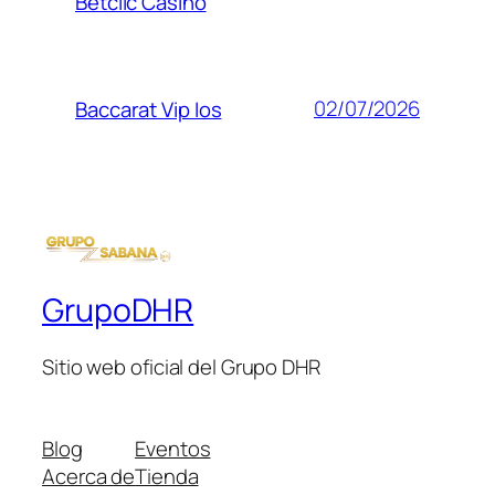
Betclic Casino
02/07/2026
Baccarat Vip Ios
GrupoDHR
Sitio web oficial del Grupo DHR
Blog
Eventos
Acerca de
Tienda