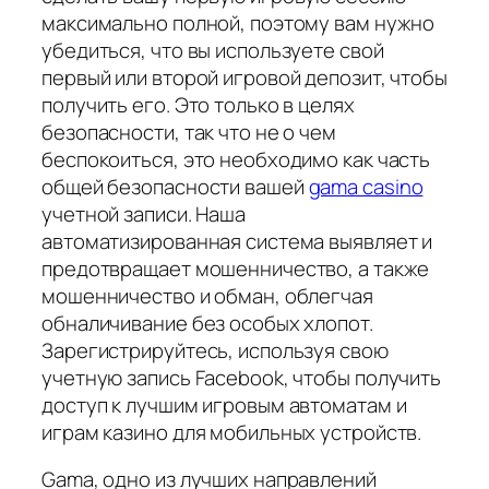
максимально полной, поэтому вам нужно
убедиться, что вы используете свой
первый или второй игровой депозит, чтобы
получить его. Это только в целях
безопасности, так что не о чем
беспокоиться, это необходимо как часть
общей безопасности вашей
gama casino
учетной записи. Наша
автоматизированная система выявляет и
предотвращает мошенничество, а также
мошенничество и обман, облегчая
обналичивание без особых хлопот.
Зарегистрируйтесь, используя свою
учетную запись Facebook, чтобы получить
доступ к лучшим игровым автоматам и
играм казино для мобильных устройств.
Gama, одно из лучших направлений