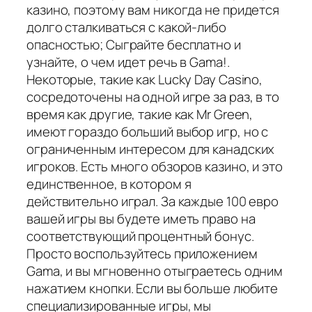
казино, поэтому вам никогда не придется
долго сталкиваться с какой-либо
опасностью; Сыграйте бесплатно и
узнайте, о чем идет речь в Gama!.
Некоторые, такие как Lucky Day Casino,
сосредоточены на одной игре за раз, в то
время как другие, такие как Mr Green,
имеют гораздо больший выбор игр, но с
ограниченным интересом для канадских
игроков. Есть много обзоров казино, и это
единственное, в котором я
действительно играл. За каждые 100 евро
вашей игры вы будете иметь право на
соответствующий процентный бонус.
Просто воспользуйтесь приложением
Gama, и вы мгновенно отыграетесь одним
нажатием кнопки. Если вы больше любите
специализированные игры, мы