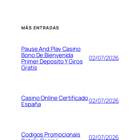
MÁS ENTRADAS
Pause And Play Casino
Bono De Bienvenida
02/07/2026
Primer Deposito Y Giros
Gratis
Casino Online Certificado
02/07/2026
España
Codigos Promocionais
02/07/2026