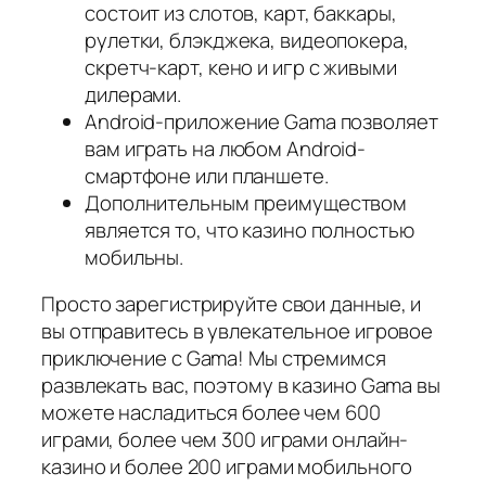
состоит из слотов, карт, баккары,
рулетки, блэкджека, видеопокера,
скретч-карт, кено и игр с живыми
дилерами.
Android-приложение Gama позволяет
вам играть на любом Android-
смартфоне или планшете.
Дополнительным преимуществом
является то, что казино полностью
мобильны.
Просто зарегистрируйте свои данные, и
вы отправитесь в увлекательное игровое
приключение с Gama! Мы стремимся
развлекать вас, поэтому в казино Gama вы
можете насладиться более чем 600
играми, более чем 300 играми онлайн-
казино и более 200 играми мобильного