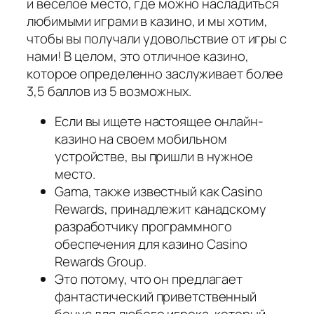
и веселое место, где можно насладиться
любимыми играми в казино, и мы хотим,
чтобы вы получали удовольствие от игры с
нами! В целом, это отличное казино,
которое определенно заслуживает более
3,5 баллов из 5 возможных.
Если вы ищете настоящее онлайн-
казино на своем мобильном
устройстве, вы пришли в нужное
место.
Gama, также известный как Casino
Rewards, принадлежит канадскому
разработчику программного
обеспечения для казино Casino
Rewards Group.
Это потому, что он предлагает
фантастический приветственный