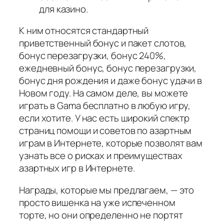
для казино.
К ним относятся стандартный
приветственный бонус и пакет слотов,
бонус перезагрузки, бонус 240%,
ежедневный бонус, бонус перезагрузки,
бонус дня рождения и даже бонус удачи в
Новом году. На самом деле, вы можете
играть в Gama бесплатно в любую игру,
если хотите. У нас есть широкий спектр
страниц помощи и советов по азартным
играм в Интернете, которые позволят вам
узнать все о рисках и преимуществах
азартных игр в Интернете.
Награды, которые мы предлагаем, — это
просто вишенка на уже испеченном
торте, но они определенно не портят