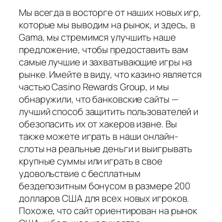
Мы всегда в восторге от наших новых игр,
которые мы выводим на рынок, и здесь, в
Gama, мы стремимся улучшить наше
предложение, чтобы предоставить вам
самые лучшие и захватывающие игры на
рынке. Имейте в виду, что казино является
частью Casino Rewards Group, и мы
обнаружили, что банковские сайты —
лучший способ защитить пользователей и
обезопасить их от хакеров извне. Вы
также можете играть в наши онлайн-
слоты на реальные деньги и выигрывать
крупные суммы или играть в свое
удовольствие с бесплатным
бездепозитным бонусом в размере 200
долларов США для всех новых игроков.
Похоже, что сайт ориентирован на рынок