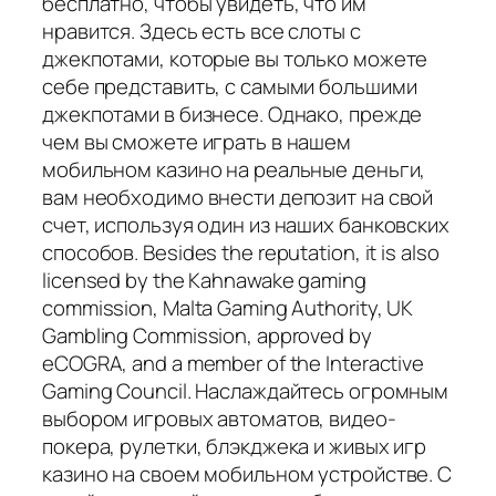
бесплатно, чтобы увидеть, что им
нравится. Здесь есть все слоты с
джекпотами, которые вы только можете
себе представить, с самыми большими
джекпотами в бизнесе. Однако, прежде
чем вы сможете играть в нашем
мобильном казино на реальные деньги,
вам необходимо внести депозит на свой
счет, используя один из наших банковских
способов. Besides the reputation, it is also
licensed by the Kahnawake gaming
commission, Malta Gaming Authority, UK
Gambling Commission, approved by
eCOGRA, and a member of the Interactive
Gaming Council. Наслаждайтесь огромным
выбором игровых автоматов, видео-
покера, рулетки, блэкджека и живых игр
казино на своем мобильном устройстве. С