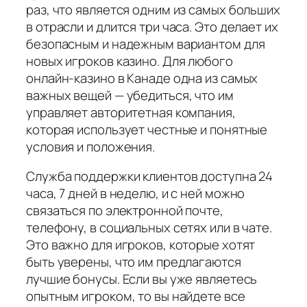
раз, что является одним из самых больших
в отрасли и длится три часа. Это делает их
безопасным и надежным вариантом для
новых игроков казино. Для любого
онлайн-казино в Канаде одна из самых
важных вещей — убедиться, что им
управляет авторитетная компания,
которая использует честные и понятные
условия и положения.
Служба поддержки клиентов доступна 24
часа, 7 дней в неделю, и с ней можно
связаться по электронной почте,
телефону, в социальных сетях или в чате.
Это важно для игроков, которые хотят
быть уверены, что им предлагаются
лучшие бонусы. Если вы уже являетесь
опытным игроком, то вы найдете все