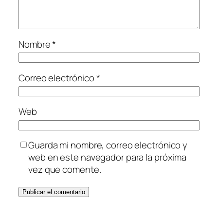
Nombre
*
Correo electrónico
*
Web
Guarda mi nombre, correo electrónico y
web en este navegador para la próxima
vez que comente.