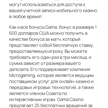
могут использоваться для доступа к
вашей учетной записи мобильного казино
в любое время!.
Как и все бонусы Gama, бонус в размере 1
600 долларов США можно получить в
качестве бонуса за матч, который
представляет собой бесплатную ставку,
предоставляемую игроку. Вы можете
требовать его один раз в три месяца, и
сумма зависит от размера вашего
депозита. Его поддерживает компания
Microgaming, которая является ведущим
поставщиком услуг для онлайн-казино и
передовых игровых технологий, а также
является членом Совета по
интерактивным играм. Gama Casino
предлагает 25 бесплатных вращений за